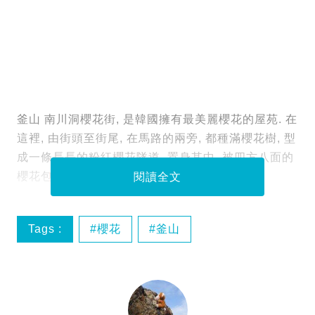
釜山 南川洞櫻花街, 是韓國擁有最美麗櫻花的屋苑. 在
這裡, 由街頭至街尾, 在馬路的兩旁, 都種滿櫻花樹, 型
成一條長長的粉紅櫻花隧道, 置身其中, 被四方八面的
櫻花包圍住……
閱讀全文
Tags :
櫻花
釜山