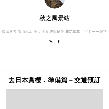
秋之風景站
韓國旅遊 遊山玩水 香港行山 靚靚風景 花花草草 用相片一一記下
去日本賞櫻．準備篇－交通預訂