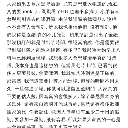
大家如果去慕尼黑啤酒節, 尤其是想進入帳篷的,現在
真的要book 了. 剛剛看了HB 也差不多滿了.小弟有幸
參與剛剛過去的啤酒節, 由於我認識的德國朋友說根
本不會有人會預訂, 所以我也相信他們, 沒有預訂. 他
們說得是沒錯,真的不用預訂. 如果預訂是付出了金錢,
那沒預訂的就是付出了時間. 很認真的說, 你是需要很
早到場排隊才能進入帳篷. 有多早? 我那時大約早上八
時半已經到逹現場. 我想很多人會想那麼早真的很跨
張, 我本身也是這樣想的. 但當我七時出門, 已看到很
多人穿著服裝, 拿著啤酒, 我就知八時到達是正確的.
那當然, 我們還需要排隊才能進場, 但等的時間不用太
久. 一旦你進了場, 你就可以逗留直至關門. 大家真的
不要低估人數, 因為真的會很多人. 除了慕尼黑本身的
居民外, 還有來自德國其他城市的, 當然還有很多歐洲
國家的旅, 你要記住, 歐洲人每年也有至少二十日的假
期, 要參加一星期, 談何容易.所以如果大家真的一心是
去參加這盛事, 花一整天也不太過分.