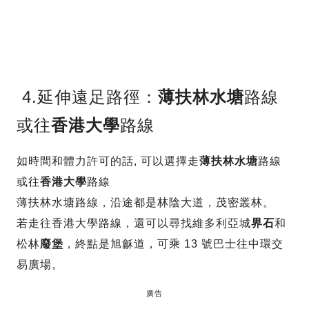
4.延伸遠足路徑：
薄扶林水塘
路線
或往
香港大學
路線
如時間和體力許可的話, 可以選擇走
薄扶林水塘
路線
或往
香港大學
路線
薄扶林水塘路線，沿途都是林陰大道，茂密叢林。
若走往香港大學路線，還可以尋找維多利亞城
界石
和
松林
廢堡
，終點是旭龢道，可乘 13 號巴士往中環交
易廣場。
廣告