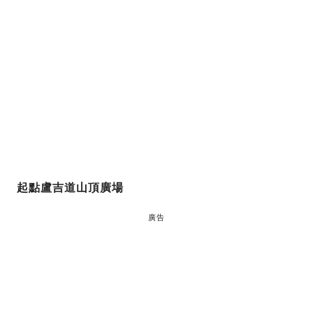
起點盧吉道山頂廣場
廣告