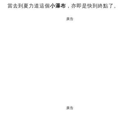
當去到夏力道這個
小瀑布
，亦即是快到終點了。
廣告
廣告