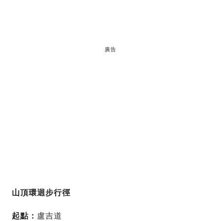
廣告
山頂環迴步行徑
起點：
盧吉道