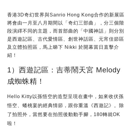
香港3D奇幻世界與Sanrio Hong Kong合作的新展區
將會由一月至八月期間以「奇幻三部曲」，分三個階
段演繹不同的主題，而首部曲的「中國神話」則分別
是西遊記區、古代愛情區、創世神話區、元宵佳節區
及立體拍照區，馬上睇下 Nikki 於開幕當日直擊介
紹！
1）西遊記區：吉蒂鬧天宮 Melody
成蜘蛛精！
Hello Kitty以孫悟空的造型呈現在畫中，如來收伏孫
悟空、蟠桃宴的經典情節，跟你重溫《西遊記》。除
了拍照外，當然要在拍照後動動手腳，180轉就OK
啦！