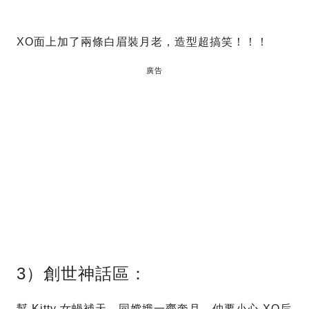
XO面上加了兩條白眉裝月老，造型超搞笑！！！
廣告
3）創世神話區：
幫 Kitty 女蝸補天、同嫦娥一齊奔月、仲要小心 XO后