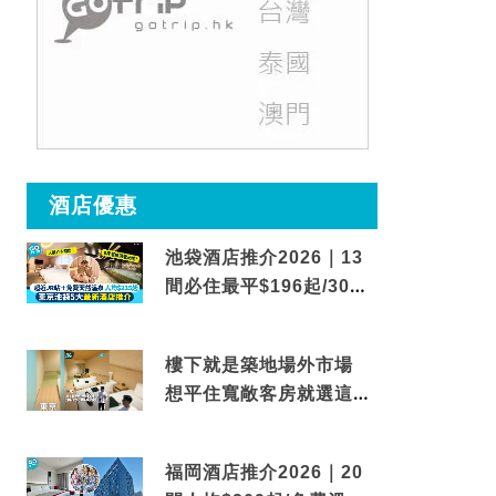
酒店優惠
池袋酒店推介2026｜13
間必住最平$196起/30秒
到車站/免費碳酸溫泉
樓下就是築地場外市場
想平住寬敞客房就選這間
東京酒店
福岡酒店推介2026｜20