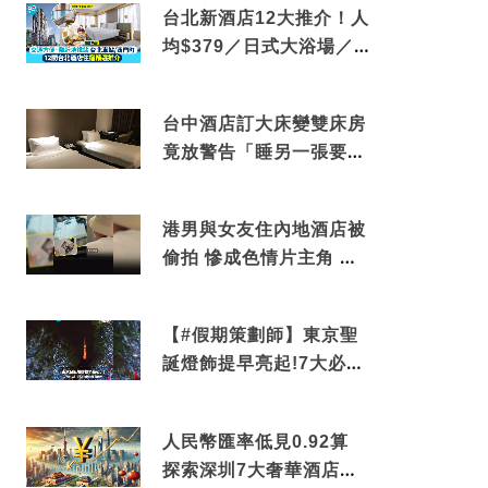
台北新酒店12大推介！人
均$379／日式大浴場／1
分鐘到捷運／米芝蓮推介
台中酒店訂大床變雙床房
竟放警告「睡另一張要加
錢」網民：好孤寒
港男與女友住內地酒店被
偷拍 慘成色情片主角 鏡
頭位置曝光 逾180間酒店
中招
【#假期策劃師】東京聖
誕燈飾提早亮起!7大必去
打卡點 快把路線收藏吧
人民幣匯率低見0.92算
探索深圳7大奢華酒店體