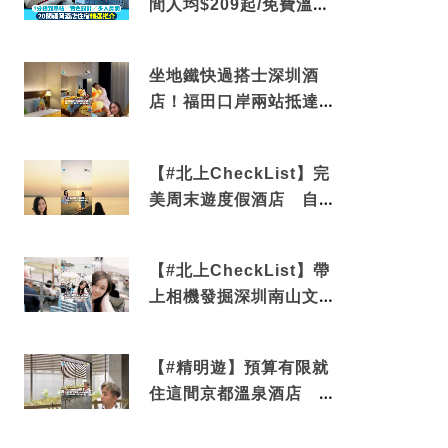
間人均$209起/免費溫泉/
近博多車站
坐地鐵快過搭士深圳酒
店！福田口岸兩站抵達
還有免費烘洗服務
【#北上CheckList】完
美周末遊度假酒店 自帶
電影院 必打卡深圳膠囊
列車
【#北上CheckList】帶
上相機發掘深圳南山文藝
角落 2天1夜住進海景套
房享受私人時光
【#精明遊】預算有限就
住這間京都溫泉酒店 車
站行5分鐘可達 必吃自助
早餐