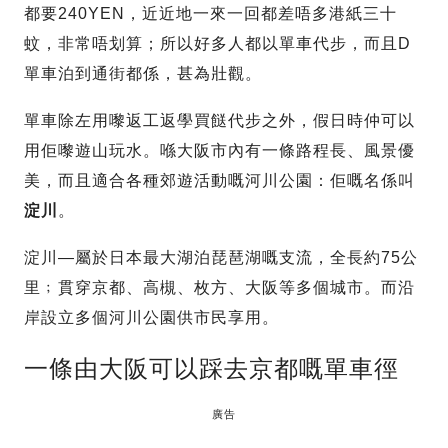
都要240YEN，近近地一來一回都差唔多港紙三十
蚊，非常唔划算；所以好多人都以單車代步，而且D
單車泊到通街都係，甚為壯觀。
單車除左用嚟返工返學買餸代步之外，假日時仲可以
用佢嚟遊山玩水。喺大阪市內有一條路程長、風景優
美，而且適合各種郊遊活動嘅河川公園：佢嘅名係叫
淀川
。
淀川—屬於日本最大湖泊琵琶湖嘅支流，全長約75公
里﹔貫穿京都、高槻、枚方、大阪等多個城市。而沿
岸設立多個河川公園供市民享用。
一條由大阪可以踩去京都嘅單車徑
廣告