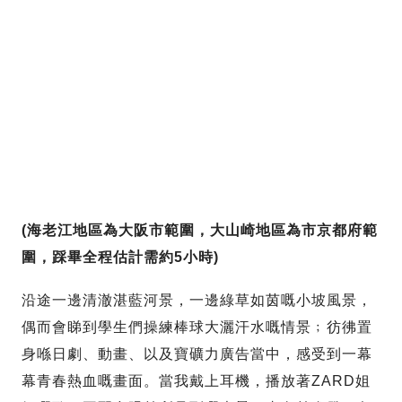
(海老江地區為大阪市範圍，大山崎地區為市京都府範
圍，踩畢全程估計需約5小時)
沿途一邊清澈湛藍河景，一邊綠草如茵嘅小坡風景，
偶而會睇到學生們操練棒球大灑汗水嘅情景﹔彷彿置
身喺日劇、動畫、以及寶礦力廣告當中，感受到一幕
幕青春熱血嘅畫面。當我戴上耳機，播放著ZARD姐