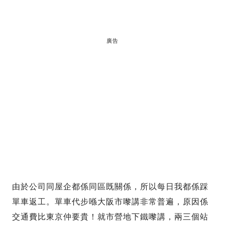
廣告
由於公司同屋企都係同區既關係，所以每日我都係踩
單車返工。單車代步喺大阪市嚟講非常普遍，原因係
交通費比東京仲要貴！就市營地下鐵嚟講，兩三個站