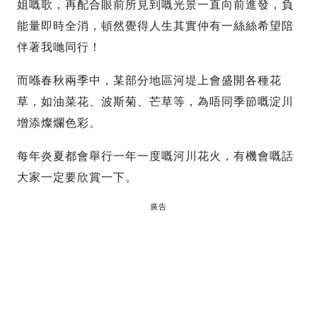
姐嘅歌，再配合眼前所見到嘅光景一直向前進發，負
能量即時全消，頓然覺得人生其實仲有一絲絲希望陪
伴著我哋同行！
而喺春秋兩季中，某部分地區河堤上會盛開各種花
草，如油菜花、波斯菊、芒草等，為唔同季節嘅淀川
增添燦爛色彩。
每年炎夏都會舉行一年一度嘅河川花火，有機會嘅話
大家一定要欣賞一下。
廣告