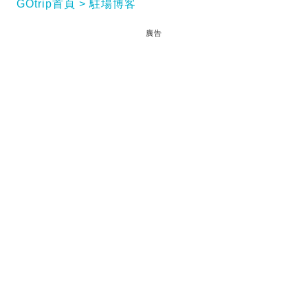
GOtrip首頁
駐場博客
廣告
[是夢想，是活著]
閱讀全文