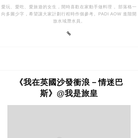
愛玩、愛吃、愛旅遊的女生，閒時喜歡在家動手做料理 。部落格一
向多圖少字，希望讓大家計劃行程時作個參考。PADI AOW 進階開
放水域潛水員。
《我在英國沙發衝浪－情迷巴
斯》@我是旅皇