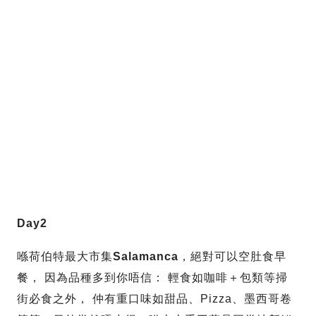
Day2
喺荷伯特最大市集
Salamanca
，絕對可以空肚食早
餐， 因為品種多到你唔信： 輕食如咖啡＋包類等掃
街必食之外， 仲有重口味如甜品、Pizza、墨西哥卷