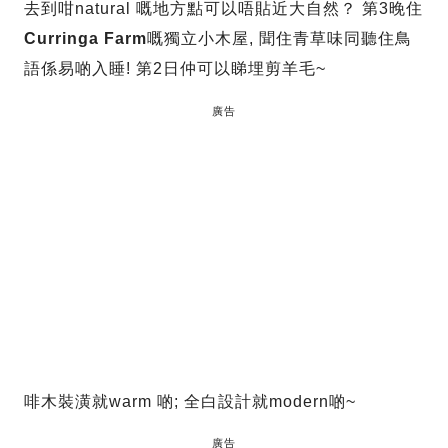
去到咁natural 嘅地方點可以唔貼近大自然？ 第3晚住
Curringa Farm
嘅獨立小木屋, 聞住青草味同聽住鳥
語係易啲入睡! 第2日仲可以睇埋剪羊毛~
廣告
啡木裝潢就warm 啲; 全白設計就modern啲~
廣告