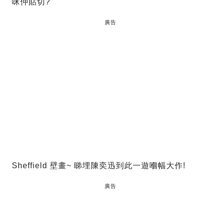
咪仲貼切?
廣告
Sheffield 壁畫~ 睇埋陳奕迅到此一遊嗰幅大作!
廣告