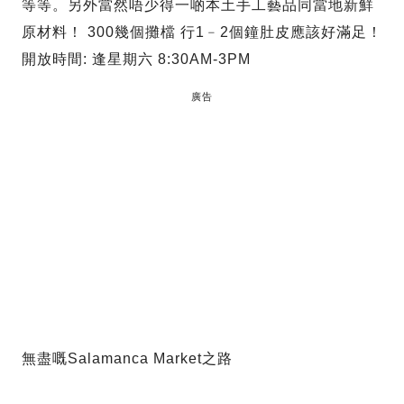
等等。另外當然唔少得一啲本土手工藝品同當地新鮮
原材料！ 300幾個攤檔 行1﹣2個鐘肚皮應該好滿足！
開放時間: 逢星期六 8:30AM-3PM
廣告
無盡嘅Salamanca Market之路