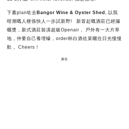
下晝plan咗去
Bangor Wine & Oyster Shed
, 以我
咁潮嘅人梗係快人一步試新野! 新冒起嘅酒莊已經攞
曬獎，新式酒莊裝潢超級Openair， 戶外有一大片草
地，仲要自己養埋蠔，order杯白酒佐菜曬住日光慢慢
歎， Cheers！
廣告