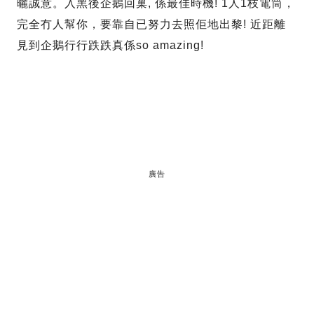
曬誠意。入黑後企鵝回巢, 係最佳時機! 1人1枝電筒，
完全冇人幫你，要靠自已努力去照佢地出黎! 近距離
見到企鵝行行跌跌真係so amazing!
廣告