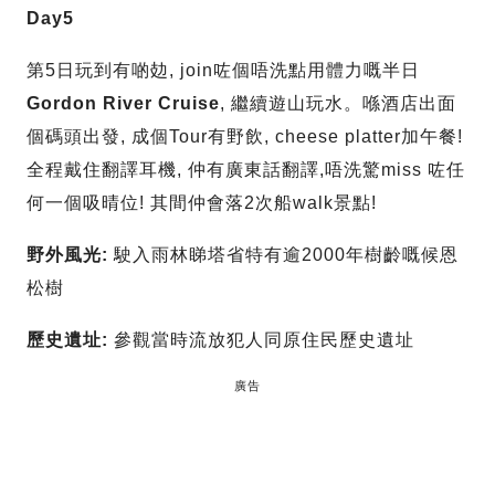
Day5
第5日玩到有啲攰, join咗個唔洗點用體力嘅半日
Gordon
River Cruise
, 繼續遊山玩水。喺酒店出面
個碼頭出發, 成個Tour有野飲, cheese platter加午餐!
全程戴住翻譯耳機, 仲有廣東話翻譯,唔洗驚miss 咗任
何一個吸晴位! 其間仲會落2次船walk景點!
野外風光
:
駛入雨林睇塔省特有逾2000年樹齡嘅候恩
松樹
歷史遺址
:
參觀當時流放犯人同原住民歷史遺址
廣告