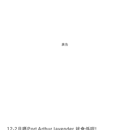
廣告
12-2月嘅Port Arthur lavender 就會係咁!