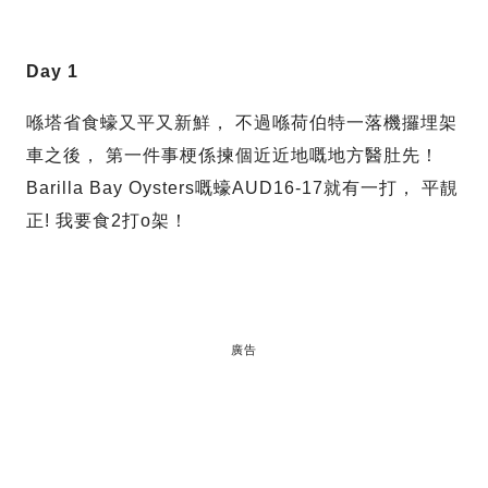
Day 1
喺塔省食蠔又平又新鮮， 不過喺荷伯特一落機攞埋架
車之後， 第一件事梗係揀個近近地嘅地方醫肚先！
Barilla Bay Oysters嘅蠔AUD16-17就有一打， 平靚
正! 我要食2打o架！
廣告