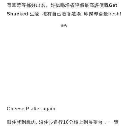
莓草莓等都好出名。好似喺塔省評價最高評價嘅
Get
Shucked
生蠔, 擁有自己嘅養殖場, 即撈即食最fresh!
廣告
Cheese Platter again!
跟住就到戲肉, 沿住步道行10分鐘上到展望台， 一覽