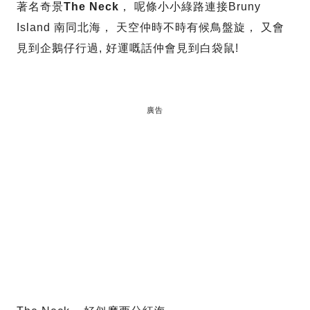
著名奇景
The Neck
， 呢條小小綠路連接Bruny
Island 南同北海， 天空仲時不時有候鳥盤旋， 又會
見到企鵝仔行過, 好運嘅話仲會見到白袋鼠!
廣告