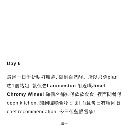
Day 6
最尾一日千祈唔好咁趕, 瞓到自然醒。所以只係plan
咗1個站姐, 就係去
Launceston
附近嘅
Josef
Chromy Wines
! 睇個名都知係飲飲食食, 裡面間餐係
open kitchen, 聞到曬啲食物香味! 而且每日有唔同嘅
chef recommendation, 今日係藍眼雪魚!
廣告