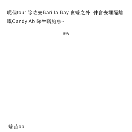
呢個tour 除咗去Barilla Bay 食蠔之外, 仲會去埋隔離
嘅Candy Ab 睇生曬鮑魚~
廣告
蠔苗bb