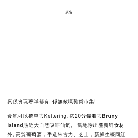
廣告
真係食玩著咩都有, 係無敵嘅雜貨市集!
食飽可以揸車去Kettering, 搭20分鐘船去
Bruny
Island
貼近大自然吸吓仙氣。 當地除出產新鮮食材
外, 高質葡萄酒，手造朱古力、芝士，新鮮生蠔同紅