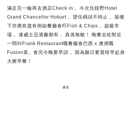
滿足完一輪再去酒店Check in， 今次住靚野Hotel
Grand Chancellor Hobart， 望住碼頭不特止， 落樓
下亦應有盡有例如餐廳食吓Fish & Chips， 超級市
場， 連威士忌酒廠都有， 真係無敵！ 晚餐去咗附近
一間叫Frank Restaurant嘅餐廳食巴西 x 澳洲嘅
Fusion菜。食完今晚要早訓， 因為聽日要晨咁早起身
大擦早餐！
廣告