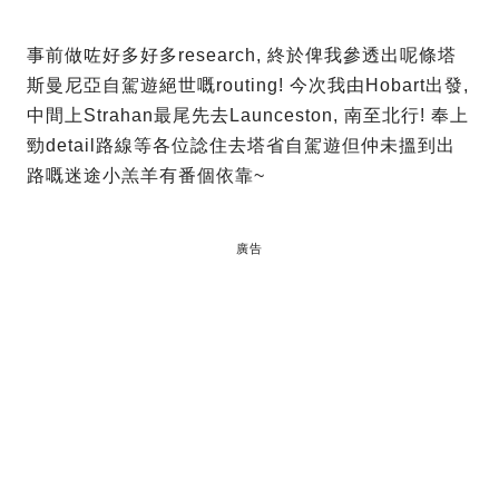
事前做咗好多好多research, 終於俾我參透出呢條塔
斯曼尼亞自駕遊絕世嘅routing! 今次我由Hobart出發,
中間上Strahan最尾先去Launceston, 南至北行! 奉上
勁detail路線等各位諗住去塔省自駕遊但仲未搵到出
路嘅迷途小羔羊有番個依靠~
廣告