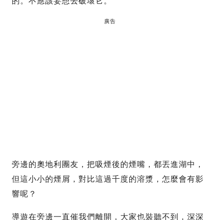
的。不應該妄想去破壞它。
廣告
旁邊的奧地利團友，把吸煙後的煙嘴，都丟進湖中，
但這小小的煙屑，對比這過千度的溶漿，怎麼會有影
響呢？
導遊在旁邊一直催我們離開，大家也裝聽不到，深深