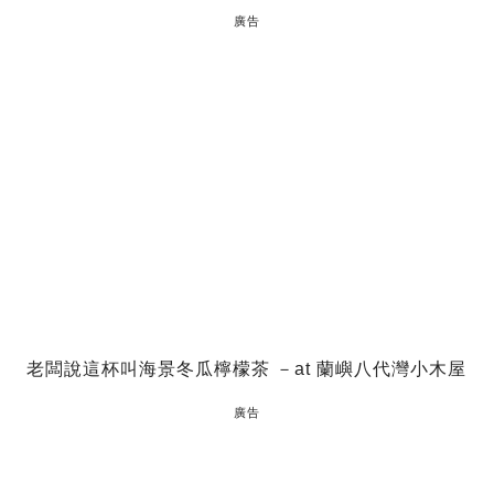
廣告
老闆說這杯叫海景冬瓜檸檬茶 －at 蘭嶼八代灣小木屋
廣告