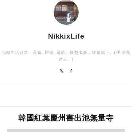
NikkixLife
記錄生活日常.- 美食, 旅遊, 電影。興趣太多，咩都寫下。(註:唔是
達人。)
韓國紅葉慶州書出池無量寺