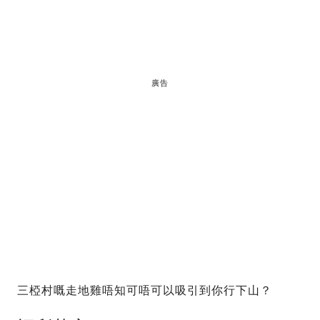
廣告
三椏村嘅走地雞唔知可唔可以吸引到你行下山？