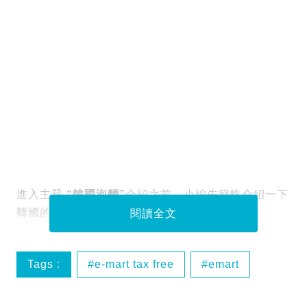
進入主題
“韓國泡麵”
介紹之前，小編先簡略介紹一下
韓國的大賣場
。
閱讀全文
Tags :
e-mart tax free
emart
emart交通方式
emart分店地址