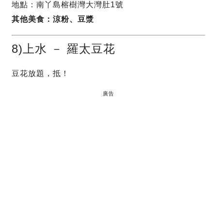
地點：南丫島榕樹灣大灣肚1號
其他美食：涼粉、豆漿
8)上水 － 羅太豆花
豆花放題，抵！
廣告