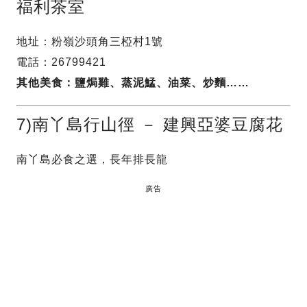
福利茶室
地址：粉嶺沙頭角三椏村1號
電話：26799421
其他美食：鹽焗雞、蒸泥鯭、油菜、炒麵……
7)南丫島行山徑 － 建興亞婆豆腐花
南丫島必食之選，長年排長龍
廣告