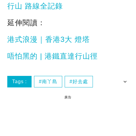
行山 路線全記錄
延伸閱讀：
港式浪漫｜香港3大 燈塔
唔怕黑的 | 港鐵直達行山徑
Tags :
南丫島
好去處
山水豆腐花
美食
廣告