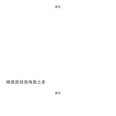
廣告
橋後面就係海風士多
廣告