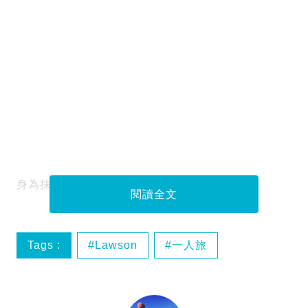
身為抹茶控，又係Lawson店員嘅阿水
閱讀全文
Tags :
Lawson‬
一人旅
一人旅。阿水的留日生活
便利店