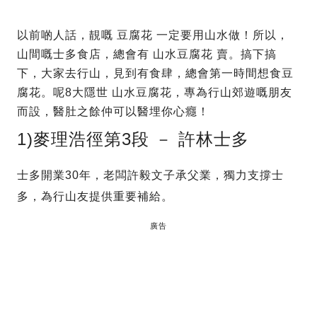
以前啲人話，靚嘅 豆腐花 一定要用山水做！所以，
山間嘅士多食店，總會有 山水豆腐花 賣。搞下搞
下，大家去行山，見到有食肆，總會第一時間想食豆
腐花。呢8大隱世 山水豆腐花，專為行山郊遊嘅朋友
而設，醫肚之餘仲可以醫埋你心癮！
1)麥理浩徑第3段 － 許林士多
士多開業30年，老闆許毅文子承父業，獨力支撐士
多，為行山友提供重要補給。
廣告