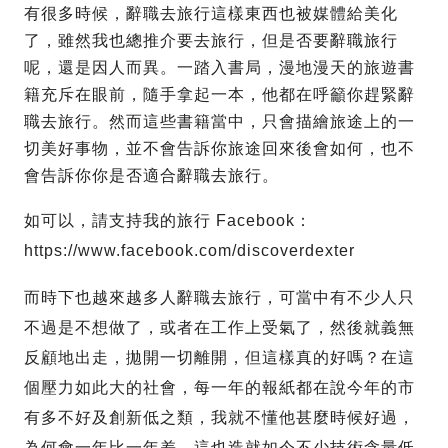
有很多時候，辭職去旅行這樣東西也被媒體給美化
了，雖然我也總推介要去旅行，但是否要辭職旅行
呢，還是因人而異。一踏入書局，漫地漫天的旅遊書
籍充斥在眼前，隨手拿起一本，他都在呼籲你趕緊辭
職去旅行。然而這些書籍當中，只會描繪旅途上的一
切美好事物，並不會告訴你旅途回來後會如何，也不
會告訴你你是否適合辭職去旅行。
如可以，請支持我的旅行 Facebook：
https://www.facebook.com/discoverdexter
而時下也越來越多人辭職去旅行，可當中有不少人只
不過是不想做了，或者在工作上受氣了，然後就義無
反顧地出走，拋開一切離開，但這樣真的好嗎？在這
個壓力如此大的社會，每一年的報紙都在說今年的市
有多不好及創新低之類，我就不懂他甚麼時候好過，
為何會一年比一年差。這也造就如今不少技術含量低