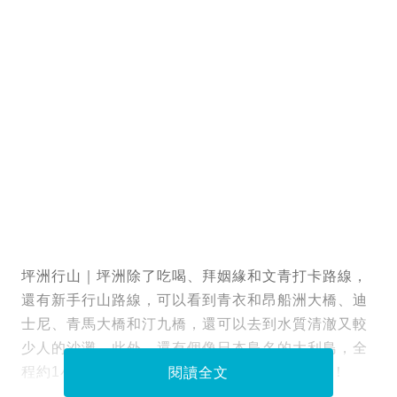
坪洲行山｜坪洲除了吃喝、拜姻緣和文青打卡路線，
還有新手行山路線，可以看到青衣和昂船洲大橋、迪
士尼、青馬大橋和汀九橋，還可以去到水質清澈又較
少人的沙灘。此外，還有個像日本島名的大利島，全
程約1小時多，以平路為主，還有坪洲美食推介！
閱讀全文