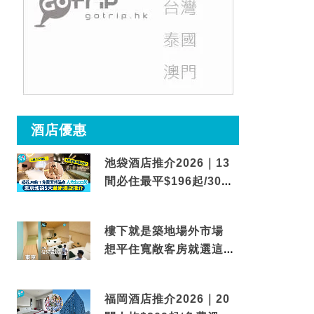
酒店優惠
池袋酒店推介2026｜13
間必住最平$196起/30秒
到車站/免費碳酸溫泉
樓下就是築地場外市場
想平住寬敞客房就選這間
東京酒店
福岡酒店推介2026｜20