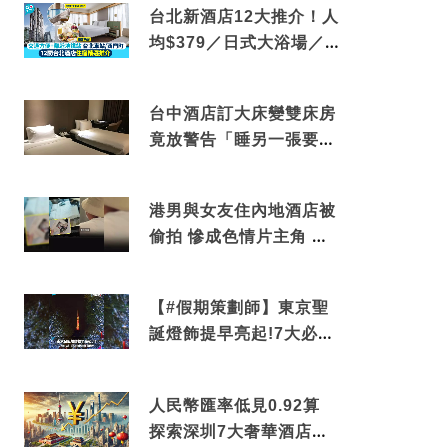
台北新酒店12大推介！人
均$379／日式大浴場／1
分鐘到捷運／米芝蓮推介
台中酒店訂大床變雙床房
竟放警告「睡另一張要加
錢」網民：好孤寒
港男與女友住內地酒店被
偷拍 慘成色情片主角 鏡
頭位置曝光 逾180間酒店
中招
【#假期策劃師】東京聖
誕燈飾提早亮起!7大必去
打卡點 快把路線收藏吧
人民幣匯率低見0.92算
探索深圳7大奢華酒店體