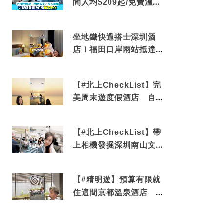
間人均$209起/免費溫泉/
近博多車站
坐地鐵快過搭士深圳酒
店！福田口岸兩站抵達
還有免費烘洗服務
【#北上CheckList】完
美周末遊度假酒店 自帶
電影院 必打卡深圳膠囊
列車
【#北上CheckList】帶
上相機發掘深圳南山文藝
角落 2天1夜住進海景套
房享受私人時光
【#精明遊】預算有限就
住這間京都溫泉酒店 車
站行5分鐘可達 必吃自助
早餐