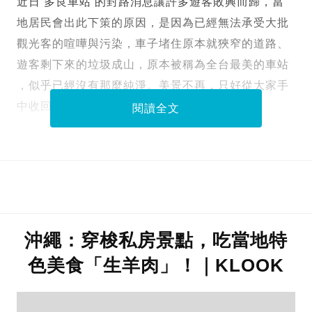
近日 多良車站 的封路消息讓許多遊客敗興而歸，當
地居民會出此下策的原因，是因為已經無法承受大批
觀光客的喧嘩與污染，車子堵住原本就狹窄的道路、
遊客剩下來的垃圾成山，原本被稱為全台最美的車站
，似乎已經沒有那麼純淨。美景不再，只好從大家手
中收回 多良車站。
閱讀全文
沖繩：穿梭私房景點，吃當地特
色美食「生羊肉」！｜KLOOK