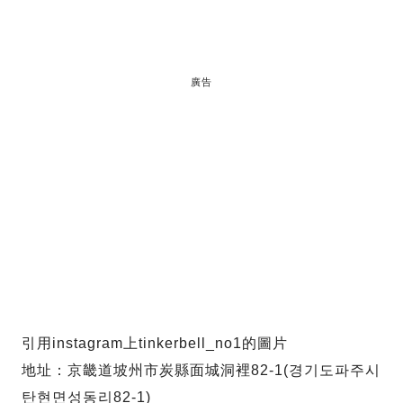
廣告
引用instagram上tinkerbell_no1的圖片
地址：京畿道坡州市炭縣面城洞裡82-1(경기도파주시
탄현면성동리82-1)