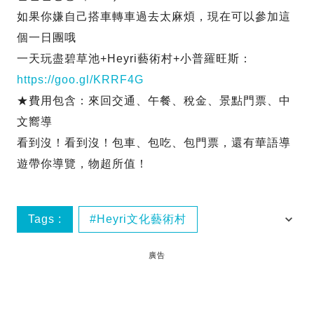
如果你嫌自己搭車轉車過去太麻煩，現在可以參加這
個一日團哦
一天玩盡碧草池+Heyri藝術村+小普羅旺斯：
https://goo.gl/KRRF4G
★費用包含：來回交通、午餐、稅金、景點門票、中
文嚮導
看到沒！看到沒！包車、包吃、包門票，還有華語導
遊帶你導覽，物超所值！
Tags :
Heyri文化藝術村
主題公園
京畿坡州英語村
合井站
廣告