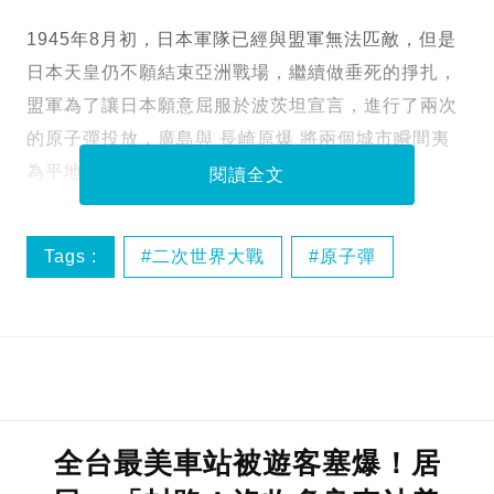
1945年8月初，日本軍隊已經與盟軍無法匹敵，但是
日本天皇仍不願結束亞洲戰場，繼續做垂死的掙扎，
盟軍為了讓日本願意屈服於波茨坦宣言，進行了兩次
的原子彈投放，廣島與 長崎原爆 將兩個城市瞬間夷
為平地，如此慘痛的經驗，希望不要再次上演。
閱讀全文
Tags :
二次世界大戰
原子彈
原爆
原爆資料館
全台最美車站被遊客塞爆！居