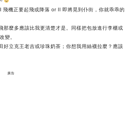
～
 飛機正要起飛或降落 or II 即將晃到仆街，你就乖乖的
你飛那麼多應該比我更清楚才是。同樣把包放進行李櫃或
改變。
華田好立克王老吉或珍珠奶茶；你想我用絲襪拉麼？應該
廣告