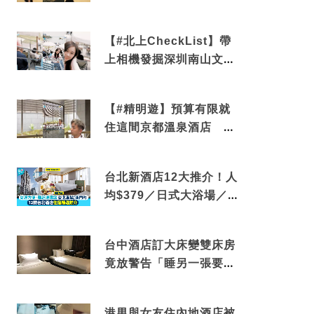
電影院 必打卡深圳膠囊列
車
【#北上CheckList】帶
上相機發掘深圳南山文藝
角落 2天1夜住進海景套
房享受私人時光
【#精明遊】預算有限就
住這間京都溫泉酒店 車
站行5分鐘可達 必吃自助
早餐
台北新酒店12大推介！人
均$379／日式大浴場／1
分鐘到捷運／米芝蓮推介
台中酒店訂大床變雙床房
竟放警告「睡另一張要加
錢」網民：好孤寒
港男與女友住內地酒店被