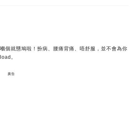
笈，信嗰個就戇鳩啦！扮病、腰痛背痛、唔舒服，並不會為你
oad。
廣告