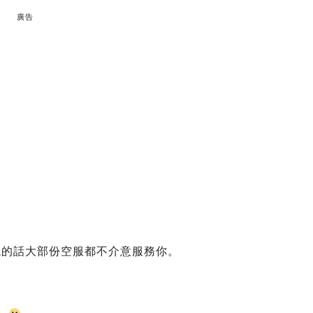
廣告
貌的話大部份空服都不介意服務你。