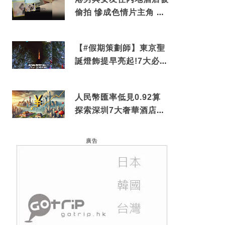
偷拍 慘成色情片主角 鏡
頭位置曝光 逾180間酒店
中招
【#假期策劃師】東京聖
誕燈飾提早亮起!7大必去
打卡點 快把路線收藏吧
人民幣匯率低見0.92算
探索深圳7大奢華酒店體
驗
廣告