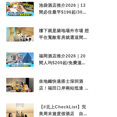
池袋酒店推介2026｜13
間必住最平$196起/30秒
到車站/免費碳酸溫泉
樓下就是築地場外市場 想
平住寬敞客房就選這間東
京酒店
福岡酒店推介2026｜20
間人均$209起/免費溫泉/
近博多車站
坐地鐵快過搭士深圳酒
店！福田口岸兩站抵達 還
有免費烘洗服務
【#北上CheckList】完
美周末遊度假酒店 自帶