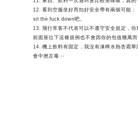
11. 東西、飲料一次過叫會比較美味喔，真的
12. 看到空服坐好而扣好安全帶有兩個可能： I
sit the fuck down吧。
13. 飛行常客不代表可以不遵守安全規定，
前面座位下這條規例也不會因你的包值幾萬而
14. 機上飲料有固定，我沒有凍檸水熱杏霜
會中撚左毒⋯