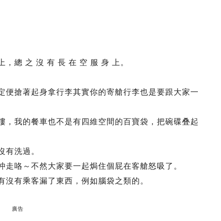
總 之 沒 有 長 在 空 服 身 上。
停定便搶著起身拿行李其實你的寄艙行李也是要跟大家一
酒樓，我的餐車也不是有四維空間的百寶袋，把碗碟叠起
至沒有洗過。
被沖走咯～不然大家要一起焗住個屁在客艙怒吸了。
查有沒有乘客漏了東西，例如腦袋之類的。
廣告