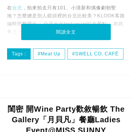
在
台北
，拍來拍去只有101、小清新和偶像劇朝聖
地？怎麼總是別人鏡頭裡的台北比較美？KLOOK客路
編輯部整理出「 台北十大Instagram打卡景點 」在此
奉上！
閱讀全文
Tags :
Meat Up
SWELL CO. CAFÉ
二十輪旅店 大安館
叁拾選物
閨密 開Wine Party歡敘暢飲 The
Gallery「月貝凡」餐廳Ladies
Event@MISS SUNNY