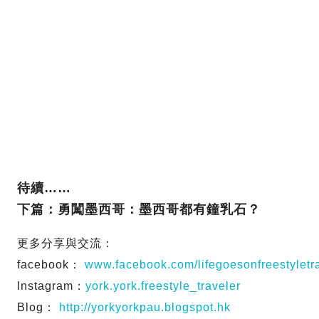
待續……
下篇：勇闖墨西哥：墨西哥都有鐘乳石？
更多分享與交流：
facebook：
www.facebook.com/lifegoesonfreestyletr
lnstagram：
york.york.freestyle_traveler
Blog：
http://yorkyorkpau.blogspot.hk