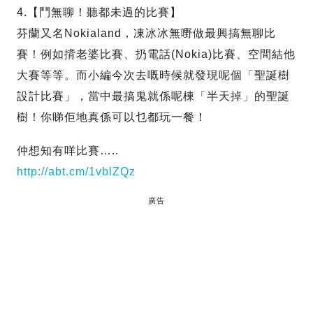
4.【鬥無聊！聽都未過的比賽】
芬蘭又名Nokialand，凍冰冰無嘢做最興搞無聊比
賽！例如揹老婆比賽、扔電話(Nokia)比賽、空間結他
大賽等等。而小編今次去嘅時候就發現呢個「聖誕樹
設計比賽」，當中最搞鬼就係呢棟「半天掉」的聖誕
樹！你睇佢地真係可以乜都玩一餐！
仲想知有咩比賽…..
http://abt.cm/1vblZQz
廣告