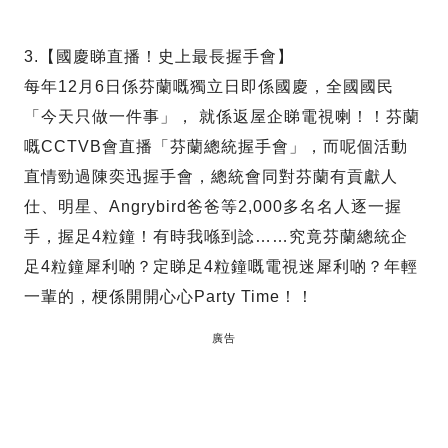
3.【國慶睇直播！史上最長握手會】
每年12月6日係芬蘭嘅獨立日即係國慶，全國國民
「今天只做一件事」， 就係返屋企睇電視喇！！芬蘭
嘅CCTVB會直播「芬蘭總統握手會」，而呢個活動
直情勁過陳奕迅握手會，總統會同對芬蘭有貢獻人
仕、明星、Angrybird爸爸等2,000多名名人逐一握
手，握足4粒鐘！有時我喺到諗……究竟芬蘭總統企
足4粒鐘犀利啲？定睇足4粒鐘嘅電視迷犀利啲？年輕
一輩的，梗係開開心心Party Time！！
廣告