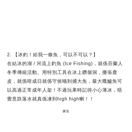
2. 【冰釣！給我一條魚，可以不可以？】
在結冰的湖 / 河流上釣魚 (Ice Fishing)，就係芬蘭人
冬季傳統活動。用特別工具在冰上鑽個洞，攤張鹿
皮，就係咁成日就係守侯喺到捕大魚，最大嘅鱸魚可
以高過正常成年人架！不過玩果時記得小心薄冰，唔
覺意跌落水就真係凍到high high喇！！
廣告