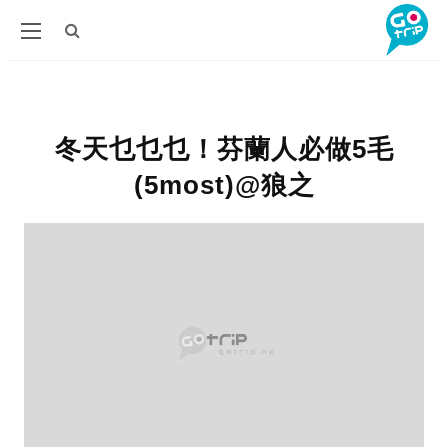
冬天乜乜乜！芬蘭人必做5毛
(5most)@狼之