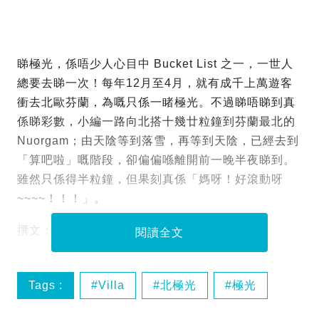
睇極光，係唔少人心目中 Bucket List 之一，一世人
總要去睇一次！每年12月至4月，就有成千上萬遊客
衝去北歐芬蘭，為嘅只係一睹極光。不過睇唔睇到真
係睇彩數，小編一路向北搭十幾廿粒鐘到芬蘭最北的
Nuorgam；由天陰等到落雪，再等到天陰，已經去到
「算吧啦」嘅階段，卻偏偏喺離開前一晚半夜睇到
。
雖然只係得半粒鐘，但果刻真係「媽呀！好滾動呀
~~~~！！！」。
撰文：狼之
閱讀全文
Tags :
Villa
北極光
極光
芬蘭