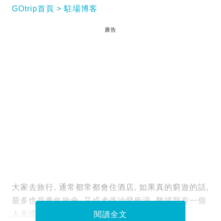
GOtrip首頁
駐場博客
廣告
大家去旅行, 通常都常都會住酒店, 如果真的窮遊的話,
最多也是青年旅舍, 又或者係沙發衝浪. 難得我有一個
人去流浪, 當然咩都試下. 我
閱讀全文