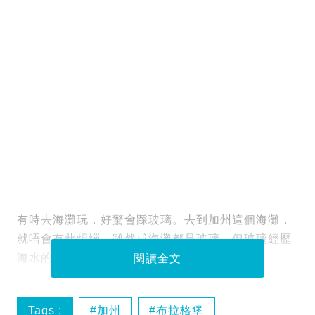
有時去海灘玩，好驚會踩玻璃。去到加州這個海灘，
就唔會有此煩惱。雖然成海灘都是玻璃，但玻璃經歷
海水的打磨後，已變得十分圓滑。
閱讀全文
Tags :
加州
布拉格堡