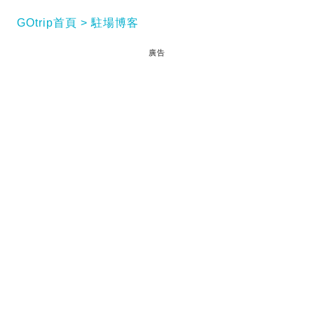
GOtrip首頁
駐場博客
廣告
上一篇講到我在都柏林悠閒遊走古物建築，今次就講
一些愛爾蘭人的生活文化，以及他們最愛的音樂和