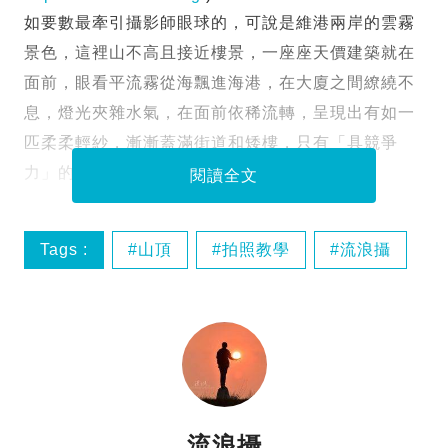
http://www.hkhiker.org/
)
如要數最牽引攝影師眼球的，可說是維港兩岸的雲霧
景色，這裡山不高且接近樓景，一座座天價建築就在
面前，眼看平流霧從海飄進海港，在大廈之間繚繞不
息，燈光夾雜水氣，在面前依稀流轉，呈現出有如一
匹柔柔輕紗，漸漸蓋滿街道和矮樓，只有「具競爭
力」的幾座探頭而出。
閱讀全文
Tags :
山頂
拍照教學
流浪攝
絕景