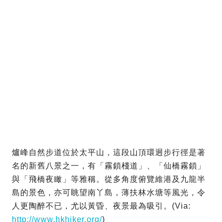
廣告
爐峰自然步道位於太平山，這段山頂環迥步行徑是著
名的新舊八景之一，有「霧鎖棧道」、「仙橋霧鎖」
與「飛橋夜瞰」等雅稱。從多角度俯覽維港及九龍半
島的景色，亦可眺望南丫島，薄扶林水塘等風光，令
人更陶醉不已，尤以黃昏、夜景最為吸引。(Via: