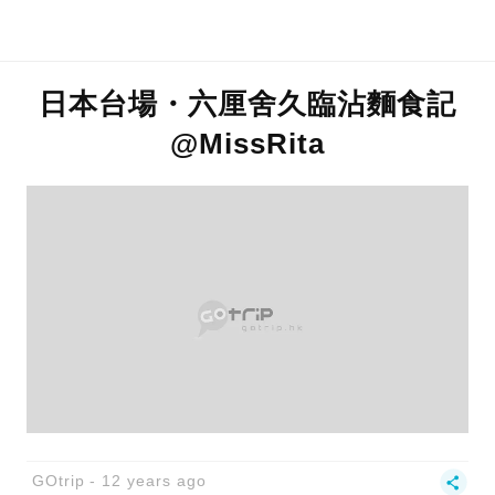
日本台場・六厘舍久臨沾麵食記
@MissRita
GOtrip
12 years ago