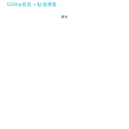
GOtrip首頁
駐場博客
廣告
說好的每年生日都要去旅行，今年預定去日本賞櫻花
^^
閱讀全文