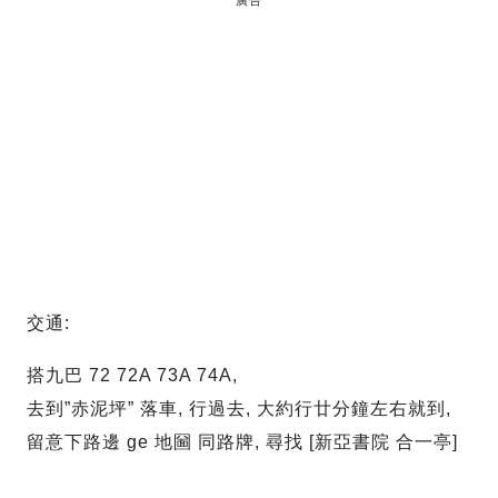
廣告
交通:
搭九巴 72 72A 73A 74A,
去到”赤泥坪” 落車, 行過去, 大約行廿分鐘左右就到,
留意下路邊 ge 地圙 同路牌, 尋找 [新亞書院 合一亭]