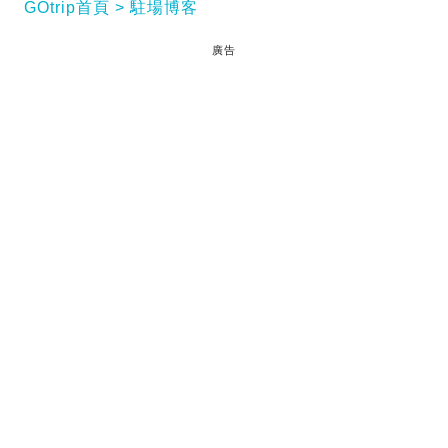
GOtrip首頁
駐場博客
廣告
這個地下街號稱是「全韓國最大地下街」
閱讀全文