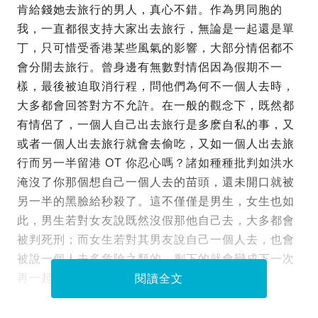
肯給錢她去旅行的男人，真心不錯。作為男同胞的
我，一直都很支持大家出去旅行，無論是一起還是單
丁，只可惜受香港某些風氣的影響，大部分情侶都不
會分開去旅行。曾身邊有無數對情侶因為假期不一
樣，最後被迫取消行程，問他們為何不一個人去時，
大多都會回答對方不允許。在一般的觀念下，既然都
有情侶了，一個人自己出去旅行是多麽自私的事，又
或者一個人出去旅行就會去偷吃，又如一個人出去旅
行而另一半留港 OT 你忍心嗎？諸如種種批判如洪水
淹沒了你那個想自己一個人去的苗頭，還未開口就被
另一半的黑臉給秒殺了。這不僅僅是男生，女生也如
此，男生若對女友說既然沒假那他自己去，大多都會
被判死刑；而女生若對其男友說自己一個人去，也會
被說一個人去多危險之類的。剩下的就會變成下一次
再一起去，可是這個下一次永遠就看不到盡頭。
閱讀全文