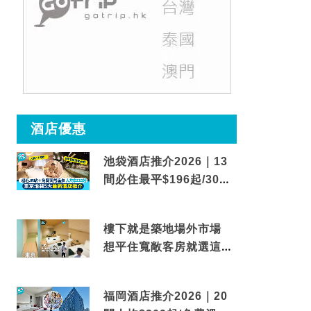
酒店優惠
池袋酒店推介2026｜13
間必住最平$196起/30秒
到車站/免費碳酸溫泉
樓下就是築地場外市場
想平住寬敞客房就選這間
東京酒店
福岡酒店推介2026｜20