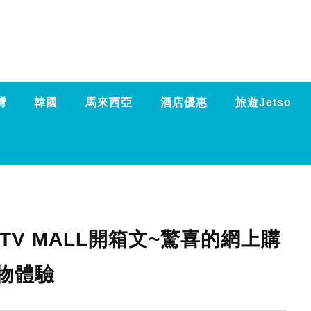
灣
韓國
馬來西亞
酒店優惠
旅遊Jetso
V MALL開箱文~驚喜的網上購
物體驗