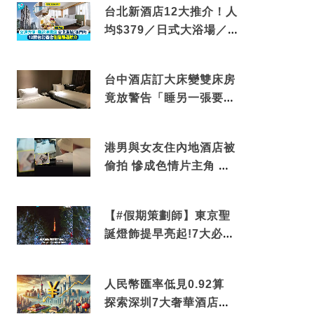
台北新酒店12大推介！人
均$379／日式大浴場／1
分鐘到捷運／米芝蓮推介
台中酒店訂大床變雙床房
竟放警告「睡另一張要加
錢」網民：好孤寒
港男與女友住內地酒店被
偷拍 慘成色情片主角 鏡
頭位置曝光 逾180間酒店
中招
【#假期策劃師】東京聖
誕燈飾提早亮起!7大必去
打卡點 快把路線收藏吧
人民幣匯率低見0.92算
探索深圳7大奢華酒店體