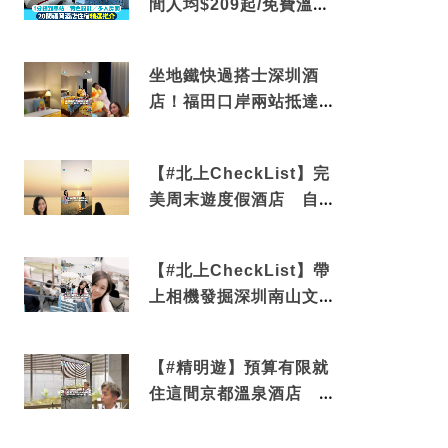
間人均$209起/免費溫泉/
近博多車站
坐地鐵快過搭士深圳酒
店！福田口岸兩站抵達
還有免費烘洗服務
【#北上CheckList】完
美周末遊度假酒店 自帶
電影院 必打卡深圳膠囊
列車
【#北上CheckList】帶
上相機發掘深圳南山文藝
角落 2天1夜住進海景套
房享受私人時光
【#精明遊】預算有限就
住這間京都溫泉酒店 車
站行5分鐘可達 必吃自助
早餐