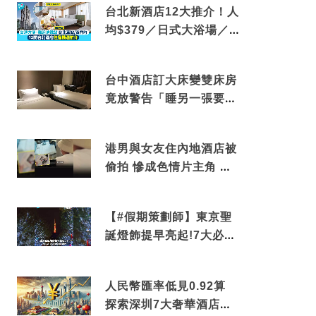
台北新酒店12大推介！人
均$379／日式大浴場／1
分鐘到捷運／米芝蓮推介
台中酒店訂大床變雙床房
竟放警告「睡另一張要加
錢」網民：好孤寒
港男與女友住內地酒店被
偷拍 慘成色情片主角 鏡
頭位置曝光 逾180間酒店
中招
【#假期策劃師】東京聖
誕燈飾提早亮起!7大必去
打卡點 快把路線收藏吧
人民幣匯率低見0.92算
探索深圳7大奢華酒店體