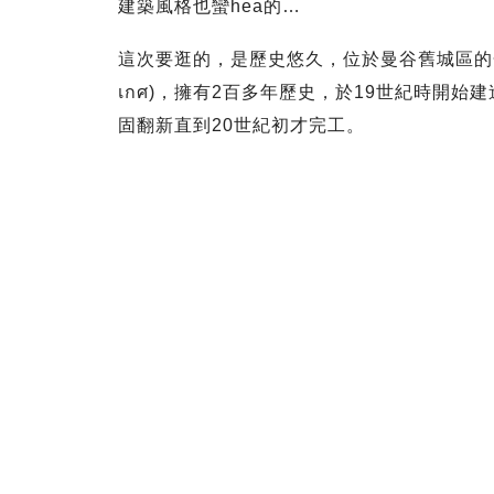
建築風格也蠻hea的…
這次要逛的，是歷史悠久，位於曼谷舊城區的金山寺 (The 
เกศ)，擁有2百多年歷史，於19世紀時開
固翻新直到20世紀初才完工。