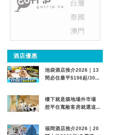
酒店優惠
池袋酒店推介2026｜13
間必住最平$196起/30秒
到車站/免費碳酸溫泉
樓下就是築地場外市場
想平住寬敞客房就選這間
東京酒店
福岡酒店推介2026｜20