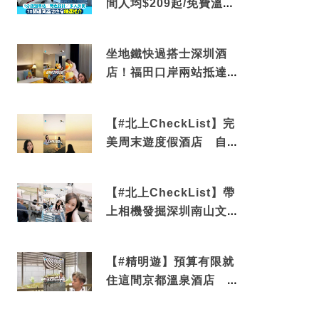
間人均$209起/免費溫泉/
近博多車站
坐地鐵快過搭士深圳酒
店！福田口岸兩站抵達
還有免費烘洗服務
【#北上CheckList】完
美周末遊度假酒店 自帶
電影院 必打卡深圳膠囊
列車
【#北上CheckList】帶
上相機發掘深圳南山文藝
角落 2天1夜住進海景套
房享受私人時光
【#精明遊】預算有限就
住這間京都溫泉酒店 車
站行5分鐘可達 必吃自助
早餐