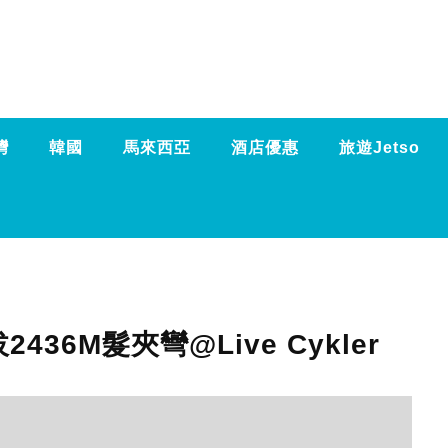
灣
韓國
馬來西亞
酒店優惠
旅遊Jetso
436M髮夾彎@Live Cykler