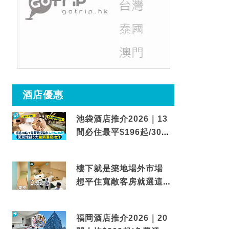
酒店優惠
池袋酒店推介2026｜13
間必住最平$196起/30秒
到車站/免費碳酸溫泉
樓下就是築地場外市場
想平住寬敞客房就選這間
東京酒店
福岡酒店推介2026｜20