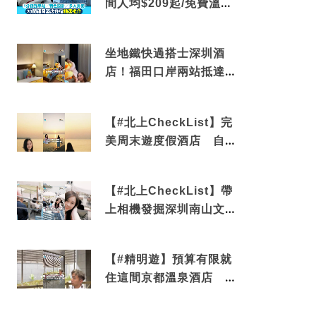
間人均$209起/免費溫泉/
近博多車站
坐地鐵快過搭士深圳酒
店！福田口岸兩站抵達
還有免費烘洗服務
【#北上CheckList】完
美周末遊度假酒店 自帶
電影院 必打卡深圳膠囊
列車
【#北上CheckList】帶
上相機發掘深圳南山文藝
角落 2天1夜住進海景套
房享受私人時光
【#精明遊】預算有限就
住這間京都溫泉酒店 車
站行5分鐘可達 必吃自助
早餐