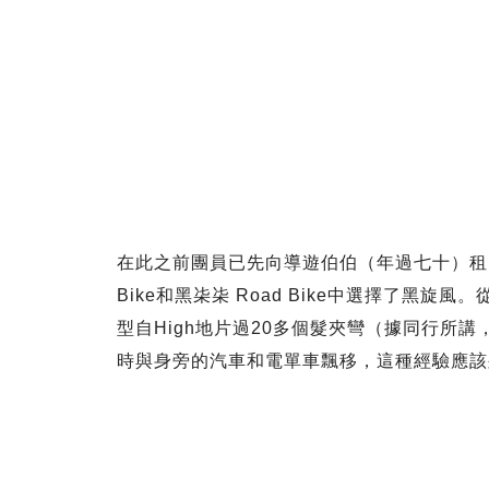
在此之前團員已先向導遊伯伯（年過七十）租了
Bike和黑㭍㭍 Road Bike中選擇了黑
型自High地片過20多個髮夾彎（據同行所
時與身旁的汽車和電單車飄移，這種經驗應該