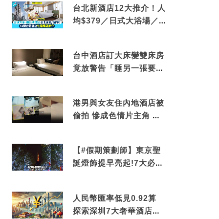
台北新酒店12大推介！人
均$379／日式大浴場／1
分鐘到捷運／米芝蓮推介
台中酒店訂大床變雙床房
竟放警告「睡另一張要加
錢」網民：好孤寒
港男與女友住內地酒店被
偷拍 慘成色情片主角 鏡
頭位置曝光 逾180間酒店
中招
【#假期策劃師】東京聖
誕燈飾提早亮起!7大必去
打卡點 快把路線收藏吧
人民幣匯率低見0.92算
探索深圳7大奢華酒店體