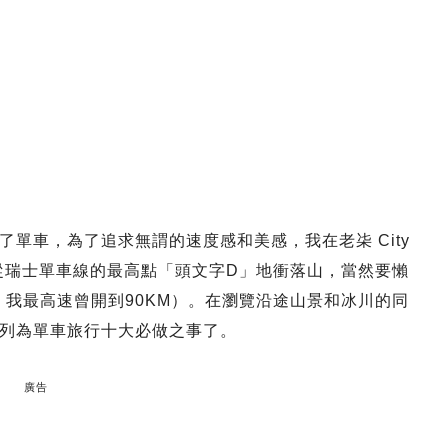
單車，為了追求無謂的速度感和美感，我在老㭍 City
旋風。從瑞士單車線的最高點「頭文字D」地衝落山，當然要懶
講，我最高速曾開到90KM）。在瀏覽沿途山景和冰川的同
列為單車旅行十大必做之事了。
廣告