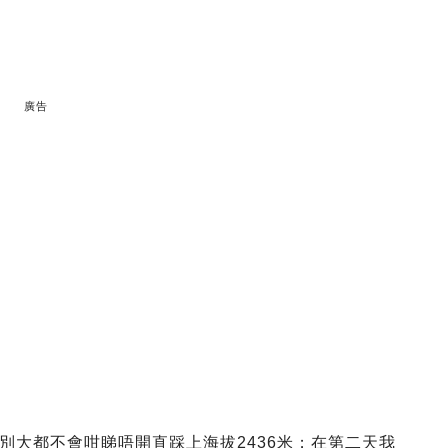
廣告
別大都不會咁睇唔開直踩上海拔2436米；在第二天我