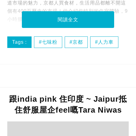
道市場的魅力，京都人買食材，生活用品都離不開這
個有400百歷史的市場！仲介紹你特別的住宿體驗，9
小時膠囊酒店，一於睇睇今次有咩好介紹：
閱讀全文
Tags :
七味粉
京都
人力車
有次刀
跟india pink 住印度 ~ Jaipur抵
住舒服屋企feel嘅Tara Niwas