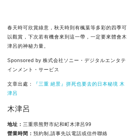
春天時可欣賞綠意，秋天時則有楓葉等多彩的四季可
以觀賞，下次若有機會來到這一帶，一定要來體會木
津呂的神秘力量。
Sponsored by 株式会社ソニー・デジタルエンタテ
インメント・サービス
文章出處：
『三重 絕景』拼死也要去的日本秘境 木
津呂
木津呂
地址：
三重県熊野市紀和町木津呂99
營業時間：
預約制,請事先以電話或信件聯絡