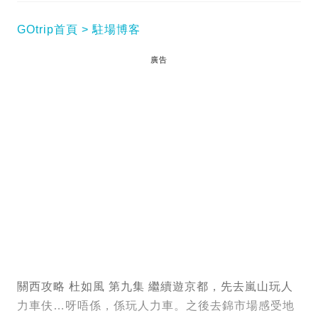
GOtrip首頁
駐場博客
廣告
關西攻略 杜如風 第九集 繼續遊京都，先去嵐山玩人
力車伕…呀唔係，係玩人力車。之後去錦市場感受地