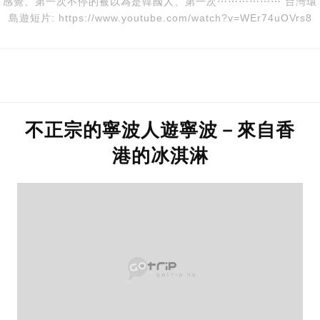
感覺、第一次不停的被以為是韓國人、第一次⋯⋯⋯⋯⋯⋯ 台灣環
島遊短片: https://www.youtube.com/watch?v=WEr74uOVrs8
不正宗的寧波人遊寧波－來自香
港的冰淇淋