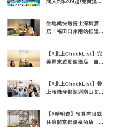
間人均$209起/免費溫泉/
近博多車站
坐地鐵快過搭士深圳酒
店！福田口岸兩站抵達
還有免費烘洗服務
【#北上CheckList】完
美周末遊度假酒店 自帶
電影院 必打卡深圳膠囊
列車
【#北上CheckList】帶
上相機發掘深圳南山文藝
角落 2天1夜住進海景套
房享受私人時光
【#精明遊】預算有限就
住這間京都溫泉酒店 車
站行5分鐘可達 必吃自助
早餐