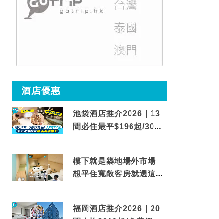
酒店優惠
池袋酒店推介2026｜13
間必住最平$196起/30秒
到車站/免費碳酸溫泉
樓下就是築地場外市場
想平住寬敞客房就選這間
東京酒店
福岡酒店推介2026｜20