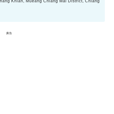
ng Khlan, Mueang Chiang Mai District, Chiang
廣告