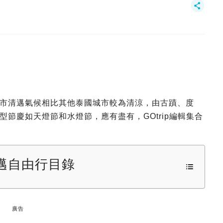
市清邁氣候相比其他泰國城市較為清涼，由古蹟、度
節慶如天燈節和水燈節，應有盡有，GOtrip編輯集合
邁自由行目錄
廣告