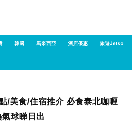
灣
韓國
馬來西亞
酒店優惠
旅遊Jetso
點/美食/住宿推介 必食泰北咖喱
熱氣球睇日出