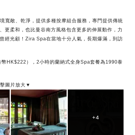
一，環境寬敞、乾淨，提供多種按摩組合服務，專門提供傳統
、更柔和，也比曼谷南方風格包含更多的伸展動作，力
經光顧！Zira Spa在當地十分人氣，長期爆滿，到訪
HK$222），2小時的蘭納式全身Spa套餐為1990泰
+4
+4
+4