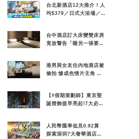
台北新酒店12大推介！人
均$379／日式大浴場／1
分鐘到捷運／米芝蓮推介
台中酒店訂大床變雙床房
竟放警告「睡另一張要加
錢」網民：好孤寒
港男與女友住內地酒店被
偷拍 慘成色情片主角 鏡
頭位置曝光 逾180間酒店
中招
【#假期策劃師】東京聖
誕燈飾提早亮起!7大必去
打卡點 快把路線收藏吧
人民幣匯率低見0.92算
探索深圳7大奢華酒店體