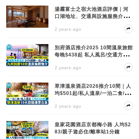
湯霧富士之宿大池酒店評價｜河
口湖地址、交通與設施服務介
紹！周邊景點有？
2 years ago
別府酒店推介2025 10間溫泉旅館
每晚$438起 私人風呂/交通方便/
一泊二食
2 years ago
草津溫泉酒店2026推介10間｜人
均$501起/私人溫泉/一泊二食/1分
鐘到巴士站
2 years ago
皇家花園酒店京都梅小路 人均$2
83/親子遊必住/離車站1分鐘