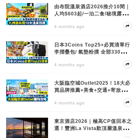
由布院溫泉酒店2026推介10間｜
人均$603起/一泊二食/秘境露天
溫泉
4 months ago
日本3Coins Top25+必買清單行
李摺疊包/ 氣墊粉撲 全部330円
起！
4 months ago
大阪臨空城Outlet2025！18大必
買品牌推薦+美食+交通+寄放行李
位
4 months ago
東京酒店2026｜極高CP值回本之
選！豐洲La Vista歎頂層溫泉、
狂食海鮮丼