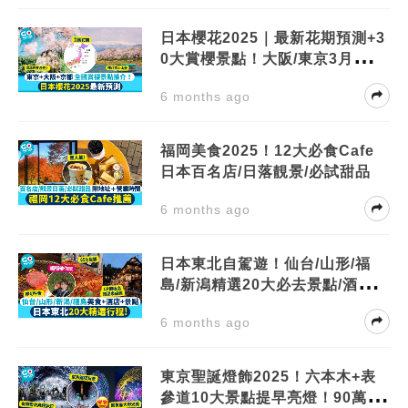
日本櫻花2025｜最新花期預測+3
0大賞櫻景點！大阪/東京3月尾滿
開
6 months ago
福岡美食2025！12大必食Cafe
日本百名店/日落靚景/必試甜品
6 months ago
日本東北自駕遊！仙台/山形/福
島/新潟精選20大必去景點/酒店/
餐廳
6 months ago
東京聖誕燈飾2025！六本木+表
參道10大景點提早亮燈！90萬個