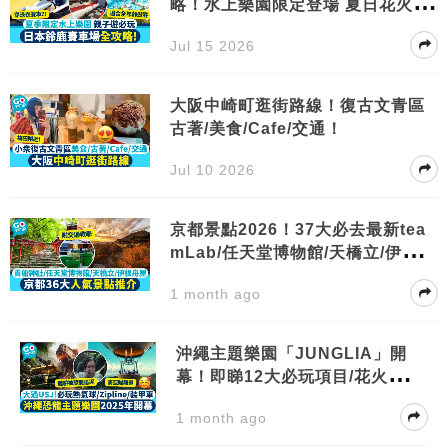
略！水上樂園限定登場 夏日花火祭
親子遊必去
Jul 15 2026
大阪中崎町逛街路線！復古文青區
古著/美食/Cafe/交通！
Jul 10 2026
京都景點2026！37大必去最新tea
mLab/任天堂博物館/天橋立/伊根舟
屋 附交通
1 month ago
沖繩主題樂園「JUNGLIA」開
幕！即睇12大必玩項目/花火大會/
交通
1 month ago