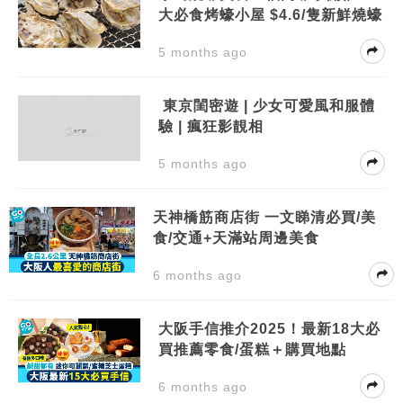
大必食烤蠔小屋 $4.6/隻新鮮燒蠔
5 months ago
東京閨密遊 | 少女可愛風和服體
驗 | 瘋狂影靚相
5 months ago
天神橋筋商店街 一文睇清必買/美
食/交通+天滿站周邊美食
6 months ago
大阪手信推介2025！最新18大必
買推薦零食/蛋糕＋購買地點
6 months ago