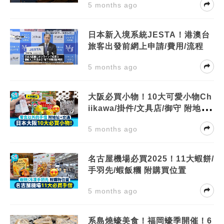
5 months ago
日本新入境系統JESTA！港澳台
旅客出發前網上申請/費用/流程
5 months ago
大阪必買小物！10大可愛小物Ch
iikawa/掛件/文具店/御守 附地址
+交通
5 months ago
名古屋機場必買2025！11大蝦餅/
手羽先/蝦飯糰 附購買位置
5 months ago
系島燒蠔美食！福岡蠔季開催！6