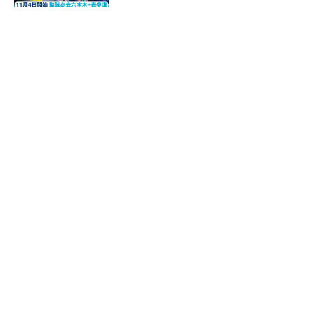
燈泡超浪漫
7 months ago
東京Metro地鐵及JR攻略！10大
必知地鐵路線圖/周遊劵/JR Pass
大解構
7 months ago
港人票選5款遊日必食早餐 連鎖
便利店只排行第二：又平又好食
7 months ago
日本入境要求2025！香港人須知
整合 護照有效期、Visit Japan
Web、JTTP
7 months ago