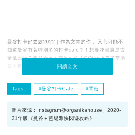
曼谷打卡好去處2022｜作為文青的你， 又怎可能不
知道曼谷有著特別多的打卡cafe？！想要花牆還是古
董風cafe？曼谷全可以滿足到你！GOtrip挑選了當地
最人氣的14間，大可save低到時逐間打卡吧！
閱讀全文
Tags :
曼谷打卡Cafe
閨密
曼谷cafe
圖片來源：Instagram@organikahouse、2020-
21年版《曼谷＋芭堤雅快閃遊攻略》