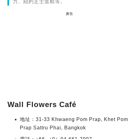
力、紐約芝士蛋糕等。
廣告
Wall Flowers Café
地址：31-33 Khwaeng Pom Prap, Khet Pom
Prap Sattru Phai, Bangkok