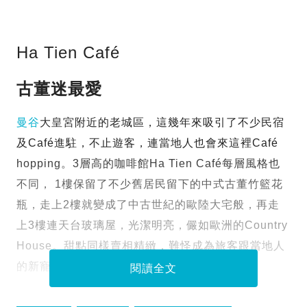
Ha Tien Café
古董迷最愛
曼谷
大皇宮附近的老城區，這幾年來吸引了不少民宿
及Café進駐，不止遊客，連當地人也會來這裡Café
hopping。3層高的咖啡館Ha Tien Café每層風格也
不同， 1樓保留了不少舊居民留下的中式古董竹籃花
瓶，走上2樓就變成了中古世紀的歐陸大宅般，再走
上3樓連天台玻璃屋，光潔明亮，儼如歐洲的Country
House。甜點同樣賣相精緻，難怪成為旅客跟當地人
的新寵。
閱讀全文