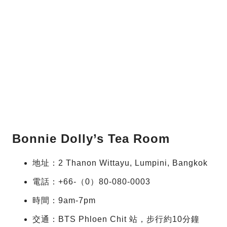
Bonnie Dolly’s Tea Room
地址：2 Thanon Wittayu, Lumpini, Bangkok
電話：+66-（0）80-080-0003
時間：9am-7pm
交通：BTS Phloen Chit 站，步行約10分鐘