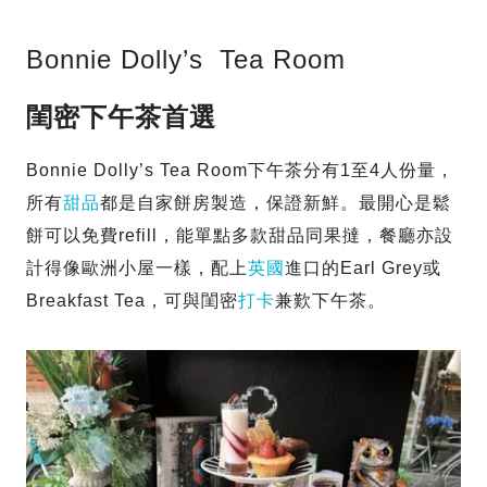
Bonnie Dolly’s Tea Room
閨密下午茶首選
Bonnie Dolly’s Tea Room下午茶分有1至4人份量，
所有
甜品
都是自家餅房製造，保證新鮮。最開心是鬆
餅可以免費refill，能單點多款甜品同果撻，餐廳亦設
計得像歐洲小屋一樣，配上
英國
進口的Earl Grey或
Breakfast Tea，可與閨密
打卡
兼歎下午茶。