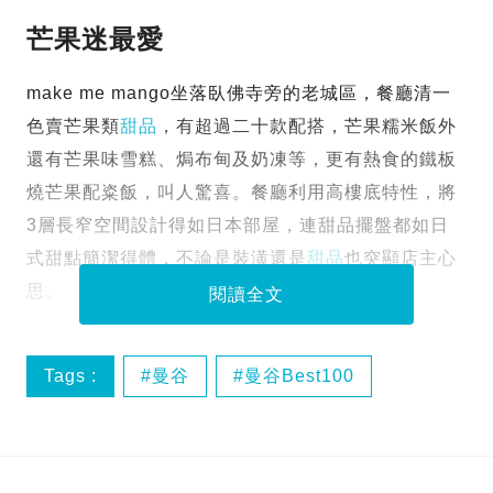
芒果迷最愛
make me mango坐落臥佛寺旁的老城區，餐廳清一
色賣芒果類
甜品
，有超過二十款配搭，芒果糯米飯外
還有芒果味雪糕、焗布甸及奶凍等，更有熱食的鐵板
燒芒果配粢飯，叫人驚喜。餐廳利用高樓底特性，將
3層長窄空間設計得如日本部屋，連甜品擺盤都如日
式甜點簡潔得體，不論是裝潢還是
甜品
也突顯店主心
思。
閱讀全文
Tags :
曼谷
曼谷Best100
曼谷美食
泰國