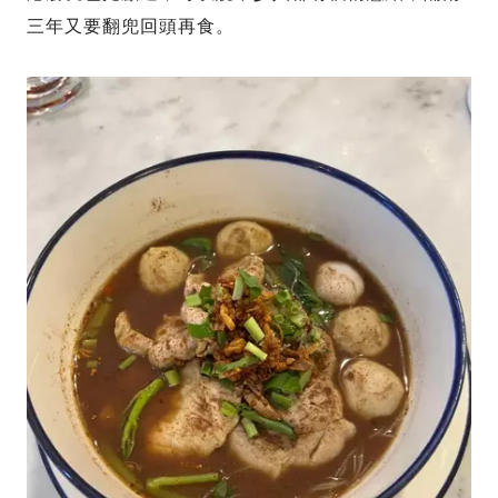
三年又要翻兜回頭再食。