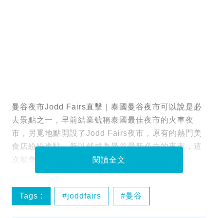
曼谷夜市Jodd Fairs直擊｜泰國曼谷夜市可以說是必
去景點之一，早前結業號稱泰國最佳夜市的火車夜
市，另覓地點開設了Jodd Fairs夜市，原有的熱門美
食店紛紛進駐，所以就成為曼谷最新必去的夜市，這
次就會幫大家試盡Jodd Fairs各種美食！
閱讀全文
Tags :
joddfairs
曼谷
泰國美食