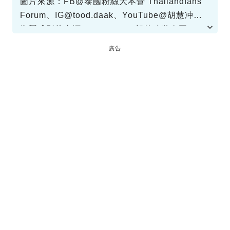
圖片來源：FB@泰國粉絲大本營 Thailandfans
Forum、
IG@tood.daak
、YouTube@胡慧冲遊
泰國
資料或影片來源：YouTube@胡慧冲遊泰國
廣告