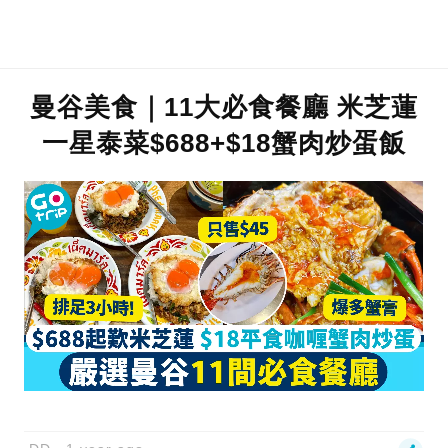
曼谷美食｜11大必食餐廳 米芝蓮
一星泰菜$688+$18蟹肉炒蛋飯