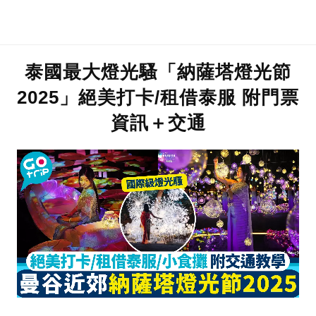
泰國最大燈光騷「納薩塔燈光節
2025」絕美打卡/租借泰服 附門票
資訊＋交通