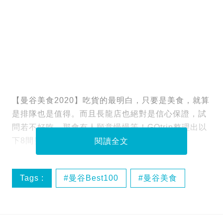
【曼谷美食2020】吃貨的最明白，只要是美食，就算
是排隊也是值得。而且長龍店也絕對是信心保證，試
問若不好吃，那會有人願意慢慢等！GOtrip整理出以
下8間
曼谷
超人氣餐廳，值得耐心等候。
閱讀全文
Tags :
曼谷Best100
曼谷美食
泰國米芝蓮