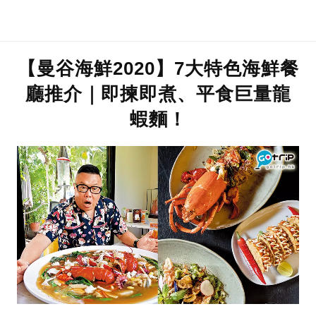
【曼谷海鮮2020】7大特色海鮮餐
廳推介｜即揀即煮、平食巨量龍
蝦麵！