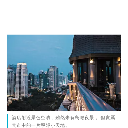
酒店附近景色空曠，雖然未有鳥瞰夜景， 但實屬
鬧市中的一片寧靜小天地。