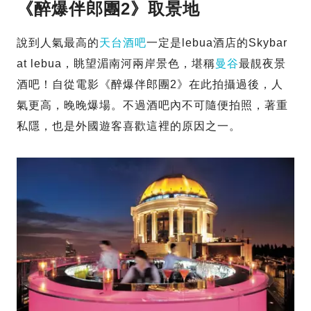
《醉爆伴郎團2》取景地
說到人氣最高的
天台酒吧
一定是lebua酒店的Skybar
at lebua，眺望湄南河兩岸景色，堪稱
曼谷
最靚夜景
酒吧！自從電影《醉爆伴郎團2》在此拍攝過後，人
氣更高，晚晚爆場。不過酒吧內不可隨便拍照，著重
私隱，也是外國遊客喜歡這裡的原因之一。