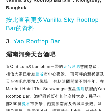
Vanilla Sky Rooftop Bar位置：Klongtoey,
Bangkok
按此查看更多Vanilla Sky Rooftop
Bar的資料
3.
Yao Rooftop Bar
湄南河旁天台酒吧
近Chit Lom及Lumphini一帶的
天台酒吧
愈開愈多，
相信大家已看厭
曼谷
市中心夜景。 而河畔的新餐廳及
天台酒吧也要加入戰場， 包括這間開業不到半年、在
Marriott Hotel The Surawongse五星
酒店
頂層的Yao
Rooftop Bar。酒吧附近暫冇其他高樓大廈，幾乎坐
擁360度
曼谷
市夜景，飽覽湄南河及舊城區景觀。酒