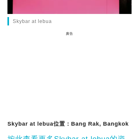
Skybar at lebua
廣告
Skybar at lebua位置：Bang Rak, Bangkok
按此查看更多Skybar at lebua的資