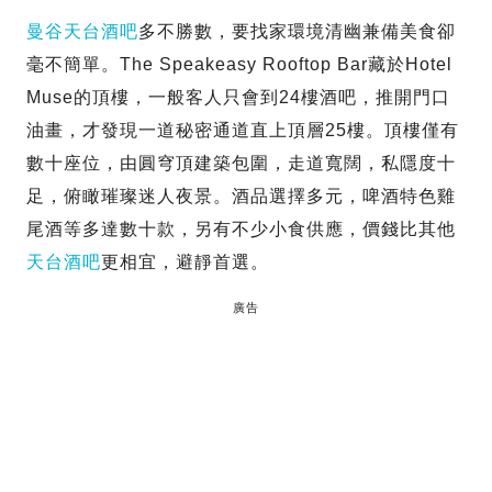
曼谷天台酒吧
多不勝數，要找家環境清幽兼備美食卻
毫不簡單。The Speakeasy Rooftop Bar藏於Hotel
Muse的頂樓，一般客人只會到24樓酒吧，推開門口
油畫，才發現一道秘密通道直上頂層25樓。頂樓僅有
數十座位，由圓穹頂建築包圍，走道寬闊，私隱度十
足，俯瞰璀璨迷人夜景。酒品選擇多元，啤酒特色雞
尾酒等多達數十款，另有不少小食供應，價錢比其他
天台酒吧
更相宜，避靜首選。
廣告