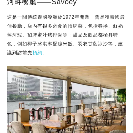
河畔餐廳——Savoey
這是一間傳統泰國餐廳於1972年開業，曾是獲泰國最
佳餐廳，店內有很多必食的招牌菜，包括春捲、鮮奶
蒸河蝦、招牌蜜汁烤排骨等；甜品及飲品都極具特
色，例如椰子冰淇淋配脆米飯、羽衣甘藍冰沙等，建
議到訪前先
預約
。