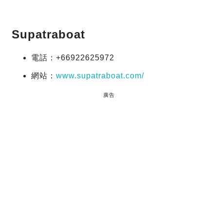
Supatraboat
電話：+66922625972
網站：
www.supatraboat.com/
廣告