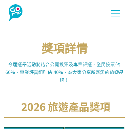
投票詳情
活動花絮
獎項詳情
奬項詳情
今屆選舉活動將結合公開投票及專業評選，全民投票佔 
60%，專業評審組則佔 40%，為大家分享所喜愛的旅遊品
得獎名單
牌！
聯絡我們
 2026 旅遊產品奬項