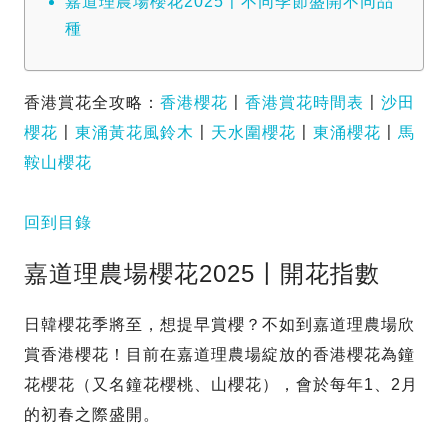
嘉道理農場櫻花2025〡不同季節盛開不同品
種
香港賞花全攻略：
香港櫻花
〡
香港賞花時間表
〡
沙田
櫻花
〡
東涌黃花風鈴木
〡
天水圍櫻花
〡
東涌櫻花
〡
馬
鞍山櫻花
回到目錄
嘉道理農場櫻花2025〡開花指數
日韓櫻花季將至，想提早賞櫻？不如到嘉道理農場欣
賞香港櫻花！目前在嘉道理農場綻放的香港櫻花為鐘
花櫻花（又名鐘花櫻桃、山櫻花），會於每年1、2月
的初春之際盛開。