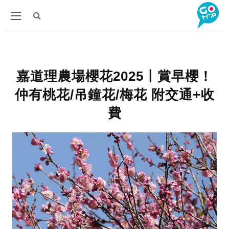
嘉道理農場櫻花2025〡賞早櫻！
仲有桃花/吊鐘花/梅花 附交通+收
費