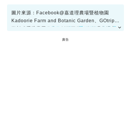
圖片來源：Facebook@嘉道理農場暨植物園
Kadoorie Farm and Botanic Garden、GOtrip編
輯部、香港風景分享組授權圖片、嘉道理農場官
資料或影片來源：
植物(二月) | 季節特色::嘉道理
網圖片
農場暨植物園
廣告