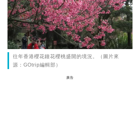
往年香港櫻花鐘花櫻桃盛開的境況。（圖片來
源：GOtrip編輯部）
廣告