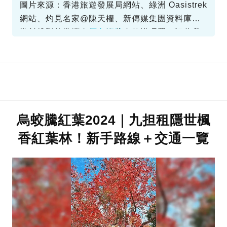
圖片來源：香港旅遊發展局網站、綠洲 Oasistrek
網站、灼見名家@陳天權、新傳媒集團資料庫、
健行筆記@納維布魯、漁農自然護理署、記著我
資料或影片來源：
原文網址
們的足跡、政府新聞公報
烏蛟騰紅葉2024｜九担租隱世楓
香紅葉林！新手路線＋交通一覽