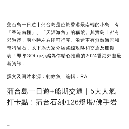
蒲台島一日遊丨蒲台島是位於香港最南端的小島，有
「香港南極」、「天涯海角」的稱號。其實島上都有
郊遊徑，兩小時左右即可行完。沿途更有無敵海景和
奇特岩石，以下為大家介紹路線攻略和交通及船期
表！即睇GOtrip小編為你精心推薦的2024香港郊遊最
新資訊：
撰文及圖片來源：豹紋魚｜編輯：RA
蒲台島一日遊+船期交通｜5大人氣
打卡點！蒲台石刻/126燈塔/佛手岩
–