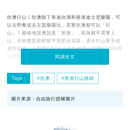
欣澳行山丨欣澳除了有迪欣湖和香港迪士尼樂園，可
以去野餐或去主題樂園玩，其實欣澳都可以「行
山」！嚴格地說應該是「郊遊」，因為都不需要上
山，全程都是超輕鬆平坦的水泥路，適合行山新手或
者郊遊懶人！即睇GOtrip小編為你精心推薦的2024香
港郊遊最新資訊：
閱讀全文
Tags :
欣澳
香港行山路線
長索島
水上木屋
圖片來源：自由旅行授權圖片