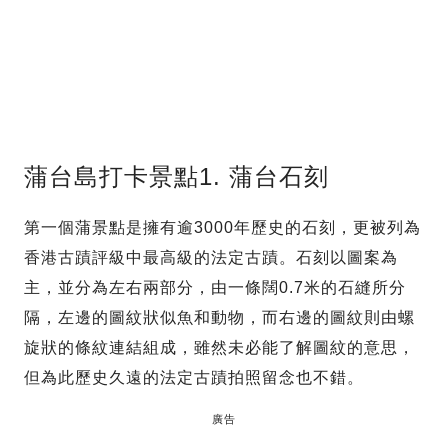
蒲台島打卡景點1. 蒲台石刻
第一個蒲景點是擁有逾3000年歷史的石刻，更被列為
香港古蹟評級中最高級的法定古蹟。石刻以圖案為
主，並分為左右兩部分，由一條闊0.7米的石縫所分
隔，左邊的圖紋狀似魚和動物，而右邊的圖紋則由螺
旋狀的條紋連結組成，雖然未必能了解圖紋的意思，
但為此歷史久遠的法定古蹟拍照留念也不錯。
廣告