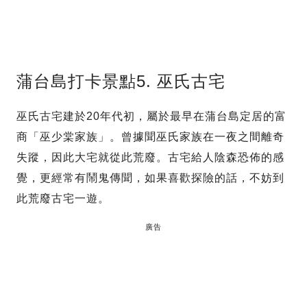
蒲台島打卡景點5. 巫氏古宅
巫氏古宅建於20年代初，屬於最早在蒲台島定居的富
商「巫少棠家族」。曾據聞巫氏家族在一夜之間離奇
失蹤，因此大宅就從此荒廢。古宅給人陰森恐佈的感
覺，更經常有鬧鬼傳聞，如果喜歡探險的話，不妨到
此荒廢古宅一遊。
廣告