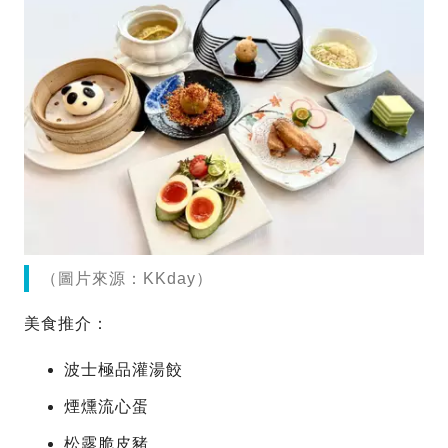
（圖片來源：KKday）
美食推介：
波士極品灌湯餃
煙燻流心蛋
松露脆皮豬