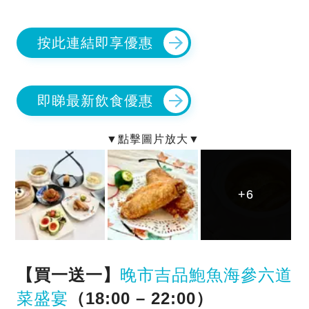
按此連結即享優惠
即睇最新飲食優惠
+6
+6
+6
【買一送一】
晚市吉品鮑魚海參六道
菜盛宴
（18:00 – 22:00）