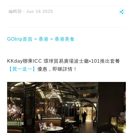
編輯部
Jun 16 2025
GOtrip首頁
香港
香港美食
KKday聯乘ICC 環球貿易廣場波士廳•101推出套餐
【買一送一】
優惠，即睇詳情！