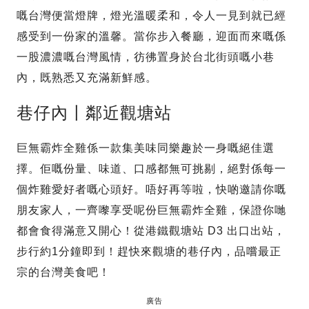
嘅台灣便當燈牌，燈光溫暖柔和，令人一見到就已經
感受到一份家的溫馨。當你步入餐廳，迎面而來嘅係
一股濃濃嘅台灣風情，彷彿置身於台北街頭嘅小巷
內，既熟悉又充滿新鮮感。
巷仔內〡鄰近觀塘站
巨無霸炸全雞係一款集美味同樂趣於一身嘅絕佳選
擇。佢嘅份量、味道、口感都無可挑剔，絕對係每一
個炸雞愛好者嘅心頭好。唔好再等啦，快啲邀請你嘅
朋友家人，一齊嚟享受呢份巨無霸炸全雞，保證你哋
都會食得滿意又開心！從港鐵觀塘站 D3 出口出站，
步行約1分鐘即到！趕快來觀塘的巷仔內，品嚐最正
宗的台灣美食吧！
廣告