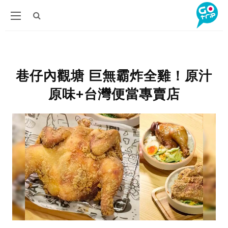
巷仔內觀塘 巨無霸炸全雞！原汁
原味+台灣便當專賣店