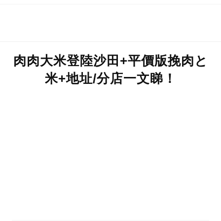
肉肉大米登陸沙田+平價版挽肉と
米+地址/分店一文睇！