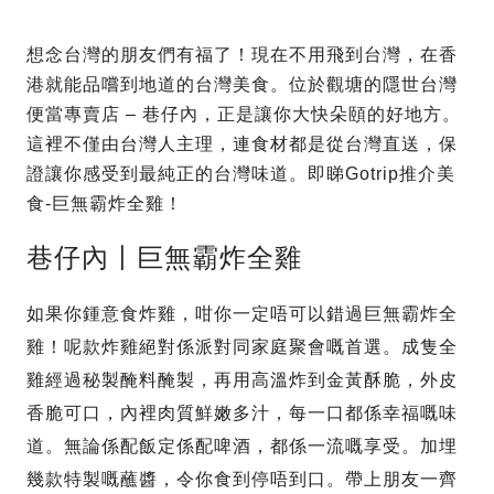
想念台灣的朋友們有福了！現在不用飛到台灣，在香
港就能品嚐到地道的台灣美食。位於觀塘的隱世台灣
便當專賣店 – 巷仔內，正是讓你大快朵頤的好地方。
這裡不僅由台灣人主理，連食材都是從台灣直送，保
證讓你感受到最純正的台灣味道。即睇Gotrip推介美
食-巨無霸炸全雞！
巷仔內〡巨無霸炸全雞
如果你鍾意食炸雞，咁你一定唔可以錯過巨無霸炸全
雞！呢款炸雞絕對係派對同家庭聚會嘅首選。成隻全
雞經過秘製醃料醃製，再用高溫炸到金黃酥脆，外皮
香脆可口，內裡肉質鮮嫩多汁，每一口都係幸福嘅味
道。無論係配飯定係配啤酒，都係一流嘅享受。加埋
幾款特製嘅蘸醬，令你食到停唔到口。帶上朋友一齊