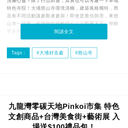
洗滌心靈？除了行山郊遊，其實也可以考慮一下本地
特色寺院！大埔慈山寺環境清幽，建築風格獨特，而
且有不同活動讓參觀者參與！即使是善信與否，來慈
山寺一日遊，也能助你紓解煩心！立即看下文，瞭解
更多慈山寺，附交通、網上預約教學！
閱讀全文
Tags :
大埔好去處
慈山寺
香港好去處
九龍灣零碳天地Pinkoi市集 特色
文創商品+台灣美食街+藝術展 入
場送$100禮品包！