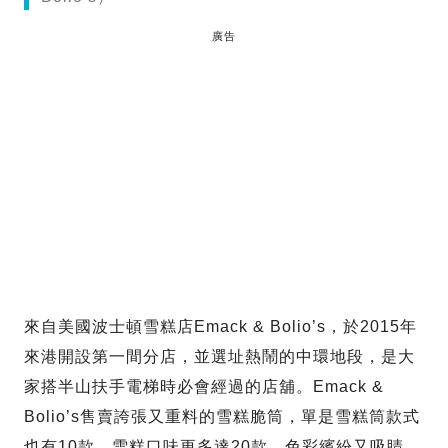
廣告
來自美國波士頓雪糕店Emack & Bolio’s，於2015年
來港開設第一間分店，並選址熱鬧的中環地段，是大
家搭半山扶手電梯時必會經過的店舖。Emack &
Bolio’s售賣誇張又重料的雪糕脆筒，單是雪糕筒款式
也有10款、雪糕口味更多達20款，色彩繽紛又吸睛，