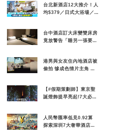
台北新酒店12大推介！人
均$379／日式大浴場／1
分鐘到捷運／米芝蓮推介
台中酒店訂大床變雙床房
竟放警告「睡另一張要加
錢」網民：好孤寒
港男與女友住內地酒店被
偷拍 慘成色情片主角 鏡
頭位置曝光 逾180間酒店
中招
【#假期策劃師】東京聖
誕燈飾提早亮起!7大必去
打卡點 快把路線收藏吧
人民幣匯率低見0.92算
探索深圳7大奢華酒店體