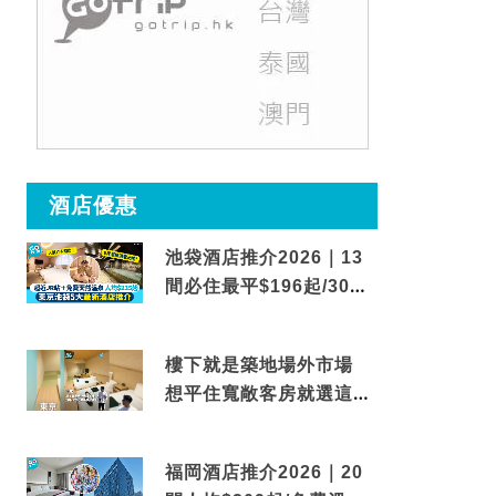
酒店優惠
池袋酒店推介2026｜13
間必住最平$196起/30秒
到車站/免費碳酸溫泉
樓下就是築地場外市場
想平住寬敞客房就選這間
東京酒店
福岡酒店推介2026｜20