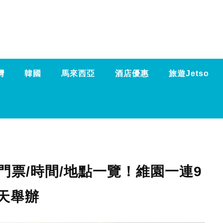
灣
韓國
馬來西亞
酒店優惠
旅遊Jetso
門票/時間/地點一覽！維園一連9
天舉辦