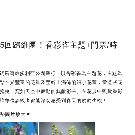
.15回歸維園！香彩雀主題+門票/時
，在銅鑼灣維多利亞公園舉行，以香彩雀為主題花，主題為
點在於豐富的花量及莖幹上滿佈的細小花蕾，當這些花
搖曳，宛如天空中舞動的無數彩雀。在花展中觀賞香彩
讓每位參觀者都能深切感受到春天的勃勃生機！