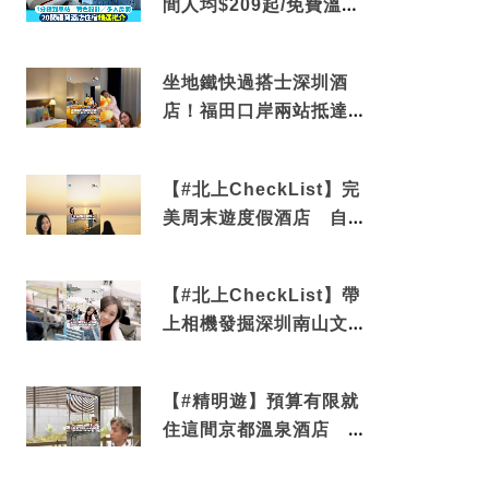
間人均$209起/免費溫泉/
近博多車站
坐地鐵快過搭士深圳酒
店！福田口岸兩站抵達
還有免費烘洗服務
【#北上CheckList】完
美周末遊度假酒店 自帶
電影院 必打卡深圳膠囊
列車
【#北上CheckList】帶
上相機發掘深圳南山文藝
角落 2天1夜住進海景套
房享受私人時光
【#精明遊】預算有限就
住這間京都溫泉酒店 車
站行5分鐘可達 必吃自助
早餐