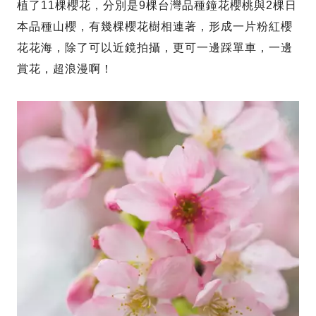
植了11棵櫻花，分別是9棵台灣品種鐘花櫻桃與2棵日
本品種山櫻，有幾棵櫻花樹相連著，形成一片粉紅櫻
花花海，除了可以近鏡拍攝，更可一邊踩單車，一邊
賞花，超浪漫啊！