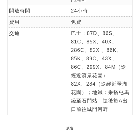
開放時間
24小時
費用
免費
交通
巴士：87D、86S、
81C、85X、40X、
286C、82X 、86K、
85K、89C、43X、
86C、299X、84M（途
經近濱景花園）
82X、284（途經近翠湖
花園）；地鐵：乘搭屯馬
綫至石門站，隨後於A出
口前往城門河畔
廣告