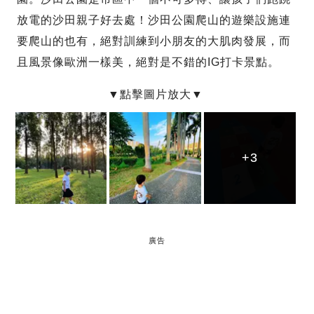
放電的沙田親子好去處！沙田公園爬山的遊樂設施連
要爬山的也有，絕對訓練到小朋友的大肌肉發展，而
且風景像歐洲一樣美，絕對是不錯的IG打卡景點。
+3
+3
+3
廣告