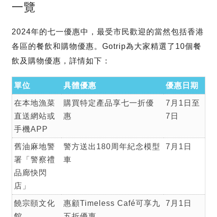
一覽
2024年的七一優惠中，最受市民歡迎的當然包括香港
各區的餐飲和購物優惠。Gotrip為大家精選了10個餐
飲及購物優惠，詳情如下：
單位
具體優惠
優惠日期
在本地漁菜
購買特定產品享七一折優
7月1日至
直送網站或
惠
7日
手機APP
舊油麻地警
警方送出180周年紀念模型
7月1日
署「警察禮
車
品廊快閃
店」
饒宗頤文化
惠顧Timeless Café可享九
7月1日
館
五折優惠