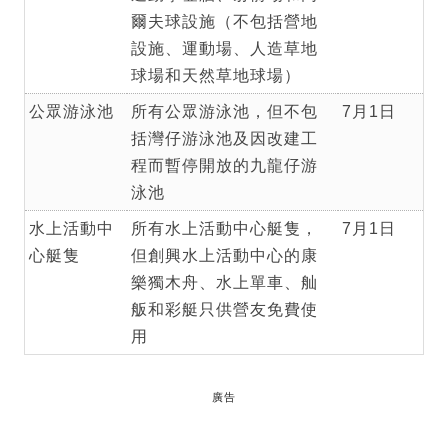
爾夫球設施（不包括營地
設施、運動場、人造草地
球場和天然草地球場）
公眾游泳池
所有公眾游泳池，但不包
7月1日
括灣仔游泳池及因改建工
程而暫停開放的九龍仔游
泳池
水上活動中
所有水上活動中心艇隻，
7月1日
心艇隻
但創興水上活動中心的康
樂獨木舟、水上單車、舢
舨和彩艇只供營友免費使
用
廣告