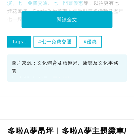
演
、
七一免費交通
、
七一門票優惠
等，以往更有七一
煙花匯演！Gotrip為你整理今年重點慶祝活動及歷年
七一煙花資訊，即看下文。
閱讀全文
Tags :
七一免費交通
優惠
回歸煙花
圖片來源：文化體育及旅遊局、康樂及文化事務
署
資料或影片來源：
原文網址
多啦A夢昂坪｜多啦A夢主題纜車/