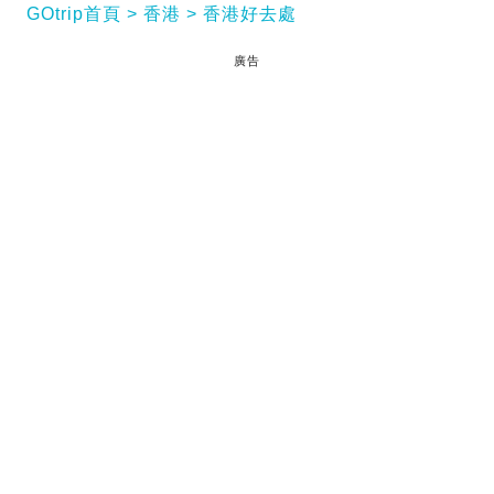
GOtrip首頁
香港
香港好去處
廣告
多啦A夢昂坪｜「100%多啦A夢&FRIENDS@昂坪
360」巡迴特展將於2024年6月14日至9月1日在昂坪
360展出！多啦A夢將透過全新設計的法寶「100%朋