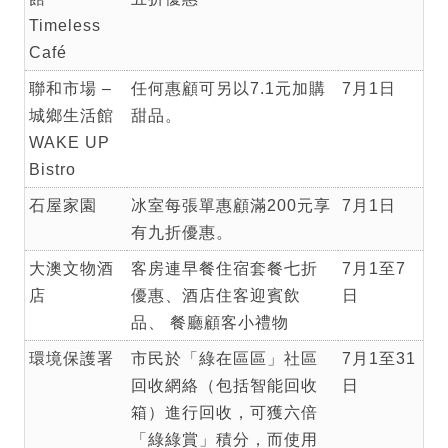
Timeless
Café
聯和市場 –
任何惠顧可另以7.1元加購
7月1日
城鄉生活館
甜品。
WAKE UP
Bistro
石屋家園
冰室每張單惠顧滿200元享
7月1日
有九折優惠。
大澳文物酒
客房連早餐住宿套餐七折
7月1至7
店
優惠、酒店住客迎賓飲
日
品、 餐廳顧客小禮物
環境保護署
市民於「綠在區區」社區
7月1至31
回收網絡（包括智能回收
日
箱）進行回收，可獲六倍
「綠綠賞」積分，而使用