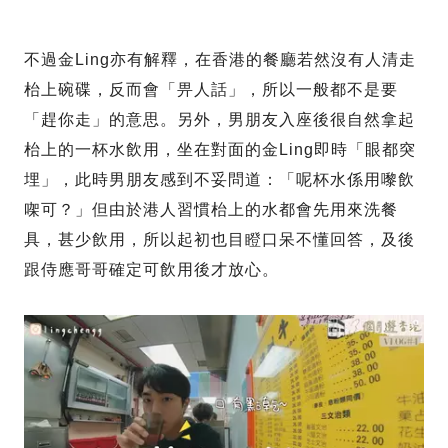
不過金Ling亦有解釋，在香港的餐廳若然沒有人清走
枱上碗碟，反而會「畀人話」，所以一般都不是要
「趕你走」的意思。另外，男朋友入座後很自然拿起
枱上的一杯水飲用，坐在對面的金Ling即時「眼都突
埋」，此時男朋友感到不妥問道：「呢杯水係用嚟飲
㗎可？」但由於港人習慣枱上的水都會先用來洗餐
具，甚少飲用，所以起初也目瞪口呆不懂回答，及後
跟侍應哥哥確定可飲用後才放心。