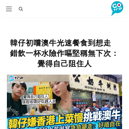
韓仔初嚐澳牛光速餐食到想走
錯飲一杯水險作嘔堅稱無下次：
覺得自己阻住人