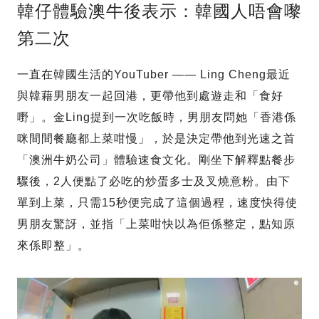
韓仔體驗澳牛後表示：韓國人唔會嚟
第二次
一直在韓國生活的YouTuber —— Ling Cheng最近
與韓藉男朋友一起回港，更帶他到處遊走和「食好
嘢」。金Ling提到一次吃飯時，男朋友問她「香港係
咪間間餐廳都上菜咁慢」，於是決定帶他到光速之首
「澳洲牛奶公司」體驗速食文化。剛坐下解釋點餐步
驟後，2人便點了必吃的炒蛋多士及叉燒意粉。由下
單到上菜，只需15秒便完成了這個過程，速度快得使
男朋友驚訝，並指「上菜咁快以為佢係整定，點知原
來係即整」。