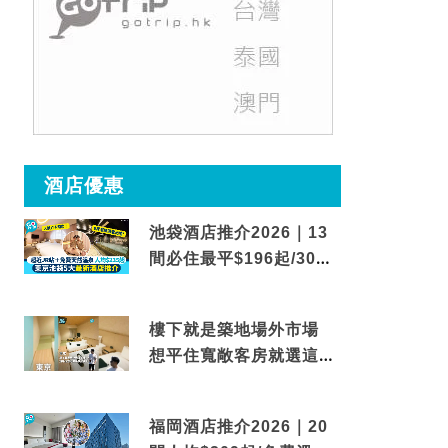
酒店優惠
池袋酒店推介2026｜13
間必住最平$196起/30秒
到車站/免費碳酸溫泉
樓下就是築地場外市場
想平住寬敞客房就選這間
東京酒店
福岡酒店推介2026｜20