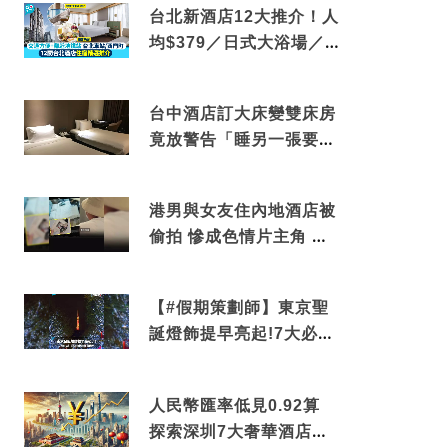
台北新酒店12大推介！人
均$379／日式大浴場／1
分鐘到捷運／米芝蓮推介
台中酒店訂大床變雙床房
竟放警告「睡另一張要加
錢」網民：好孤寒
港男與女友住內地酒店被
偷拍 慘成色情片主角 鏡
頭位置曝光 逾180間酒店
中招
【#假期策劃師】東京聖
誕燈飾提早亮起!7大必去
打卡點 快把路線收藏吧
人民幣匯率低見0.92算
探索深圳7大奢華酒店體