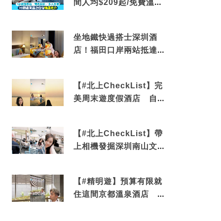
間人均$209起/免費溫泉/
近博多車站
坐地鐵快過搭士深圳酒
店！福田口岸兩站抵達
還有免費烘洗服務
【#北上CheckList】完
美周末遊度假酒店 自帶
電影院 必打卡深圳膠囊
列車
【#北上CheckList】帶
上相機發掘深圳南山文藝
角落 2天1夜住進海景套
房享受私人時光
【#精明遊】預算有限就
住這間京都溫泉酒店 車
站行5分鐘可達 必吃自助
早餐