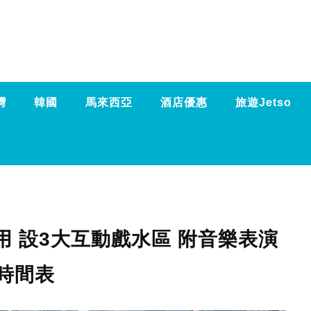
灣
韓國
馬來西亞
酒店優惠
旅遊Jetso
 設3大互動戲水區 附音樂表演
時間表