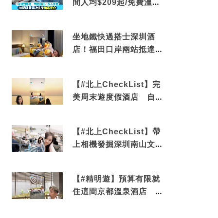
間人均$209起/免費溫泉/
近博多車站
坐地鐵快過搭士深圳酒
店！福田口岸兩站抵達
還有免費烘洗服務
【#北上CheckList】完
美周末遊度假酒店 自帶
電影院 必打卡深圳膠囊
列車
【#北上CheckList】帶
上相機發掘深圳南山文藝
角落 2天1夜住進海景套
房享受私人時光
【#精明遊】預算有限就
住這間京都溫泉酒店 車
站行5分鐘可達 必吃自助
早餐