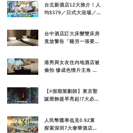
台北新酒店12大推介！人
均$379／日式大浴場／1
分鐘到捷運／米芝蓮推介
台中酒店訂大床變雙床房
竟放警告「睡另一張要加
錢」網民：好孤寒
港男與女友住內地酒店被
偷拍 慘成色情片主角 鏡
頭位置曝光 逾180間酒店
中招
【#假期策劃師】東京聖
誕燈飾提早亮起!7大必去
打卡點 快把路線收藏吧
人民幣匯率低見0.92算
探索深圳7大奢華酒店體