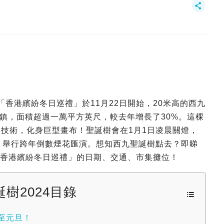
！「香港繽紛冬日巡禮」於11月22日開始，20米高的西九
鎮，面積超過一萬平方英尺，較去年增長了30%。這棵
影技術，化身巨型畫布！聖誕樹會在1月1日凌晨關燈，
夜，舉行跨年倒數煙花匯演。想知西九聖誕樹點去？即睇
理「香港繽紛冬日巡禮」的日期、交通、市集攤位！
樹2024目錄
至元旦！