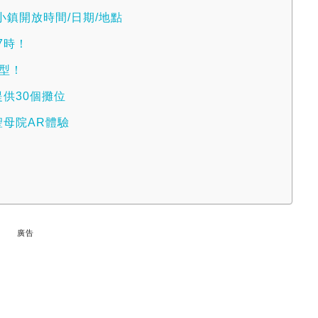
小鎮開放時間/日期/地點
7時！
巨型！
提供30個攤位
聖母院AR體驗
廣告