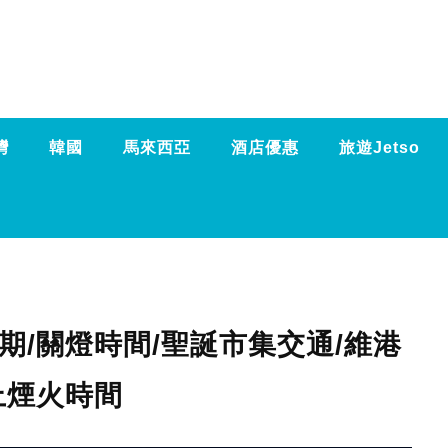
灣
韓國
馬來西亞
酒店優惠
旅遊Jetso
期/關燈時間/聖誕市集交通/維港
上煙火時間