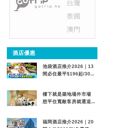
酒店優惠
池袋酒店推介2026｜13
間必住最平$196起/30秒
到車站/免費碳酸溫泉
樓下就是築地場外市場
想平住寬敞客房就選這間
東京酒店
福岡酒店推介2026｜20